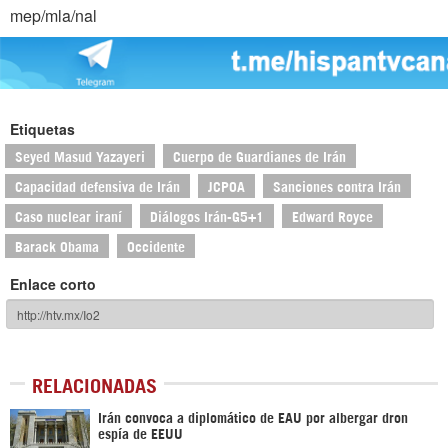
mep/mla/nal
Etiquetas
Seyed Masud Yazayeri
Cuerpo de Guardianes de Irán
Capacidad defensiva de Irán
JCPOA
Sanciones contra Irán
Caso nuclear iraní
Diálogos Irán-G5+1
Edward Royce
Barack Obama
Occidente
Enlace corto
RELACIONADAS
Irán convoca a diplomático de EAU por albergar dron
espía de EEUU