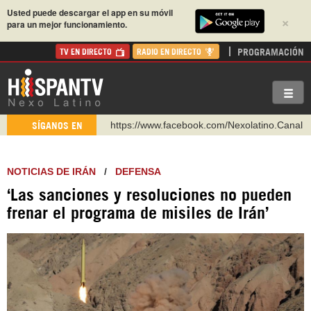
Usted puede descargar el app en su móvil
×
para un mejor funcionamiento.
PROGRAMACIÓN
TV EN DIRECTO
RADIO EN DIRECTO
https://www.youtube.com/@nexo_latino
SÍGANOS EN
http://twitter.com/nexo_latino
https://t.me/hispantvcanal
NOTICIAS DE IRÁN
/
DEFENSA
https://urmedium.com/c/hispantv
‘Las sanciones y resoluciones no pueden
WhatsApp y Viber: +98 921 79 29 404
frenar el programa de misiles de Irán’
Instagram como: hispan_tv
https://www.facebook.com/Nexolatino.Canal