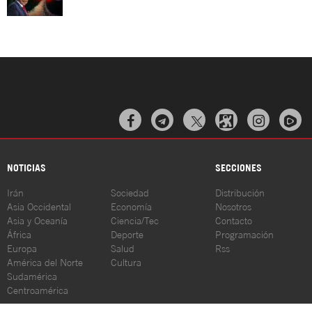



NOTICIAS
SECCIONES
Irán
Sociedad
Distribución
Asia Occidental
Economía
Nosotros
Asia y Oceanía
Ciencia/Tec
Contacto
África
Deporte
Programación
Europa
Salud
Rss
América del Norte
Cultura
Sudamérica
Centroamérica