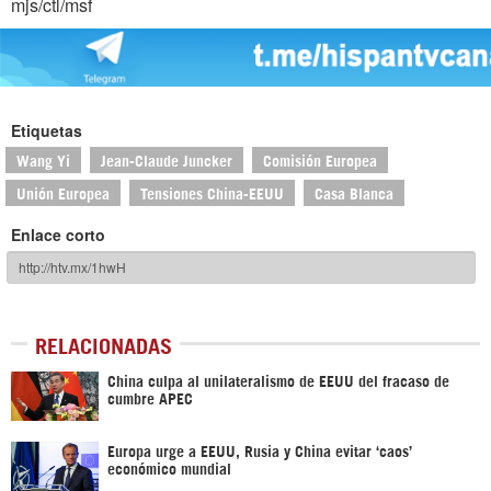
mjs/ctl/msf
Etiquetas
Wang Yi
Jean-Claude Juncker
Comisión Europea
Unión Europea
Tensiones China-EEUU
Casa Blanca
Enlace corto
RELACIONADAS
China culpa al unilateralismo de EEUU del fracaso de
cumbre APEC
Europa urge a EEUU, Rusia y China evitar ‘caos’
económico mundial