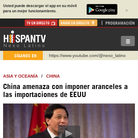
Usted puede descargar el app en su móvil
×
para un mejor funcionamiento.
PROGRAMACIÓN
TV EN DIRECTO
RADIO EN DIRECTO
https://www.youtube.com/@nexo_latino
SÍGANOS EN
http://twitter.com/nexo_latino
https://t.me/hispantvcanal
ASIA Y OCEANÍA
/
CHINA
https://urmedium.com/c/hispantv
China amenaza con imponer aranceles a
WhatsApp y Viber: +98 921 79 29 404
las importaciones de EEUU
Instagram como: hispan_tv
https://www.facebook.com/Nexolatino.Canal