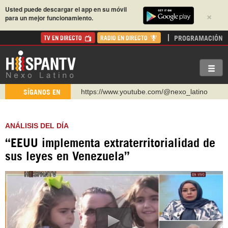
Usted puede descargar el app en su móvil
×
para un mejor funcionamiento.
PROGRAMACIÓN
TV EN DIRECTO
RADIO EN DIRECTO
https://www.youtube.com/@nexo_latino
SÍGANOS EN
http://twitter.com/nexo_latino
https://t.me/hispantvcanal
ANÁLISIS DEL DÍA
https://urmedium.com/c/hispantv
“EEUU implementa extraterritorialidad de
WhatsApp y Viber: +98 921 79 29 404
sus leyes en Venezuela”
Instagram como: hispan_tv
https://www.facebook.com/Nexolatino.Canal