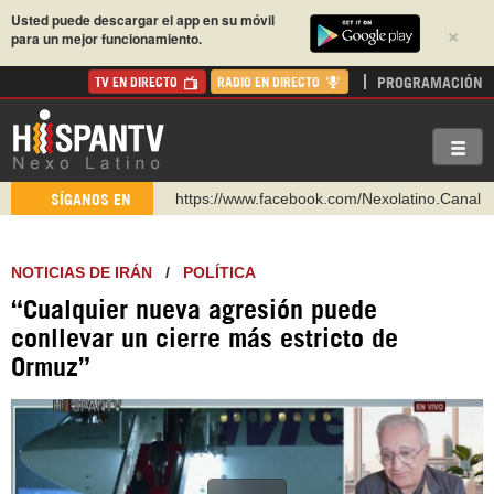
Usted puede descargar el app en su móvil
×
para un mejor funcionamiento.
PROGRAMACIÓN
TV EN DIRECTO
RADIO EN DIRECTO
https://www.facebook.com/Nexolatino.Canal
SÍGANOS EN
https://www.youtube.com/@nexo_latino
http://twitter.com/nexo_latino
NOTICIAS DE IRÁN
/
POLÍTICA
https://t.me/hispantvcanal
“Cualquier nueva agresión puede
https://urmedium.com/c/hispantv
conllevar un cierre más estricto de
WhatsApp y Viber: +98 921 79 29 404
Ormuz”
Instagram como: hispan_tv