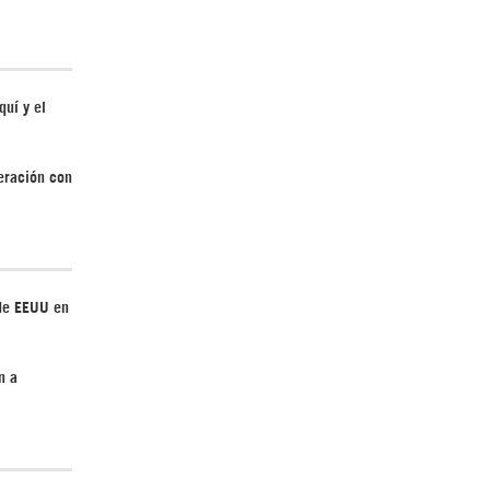
Irán pide “tolerancia cero” ante ataques
quí y el
contra instalaciones nucleares | Detrás de
la Razón
peración con
de EEUU en
¿Cómo será el Golfo Pérsico sin EEUU?
n a