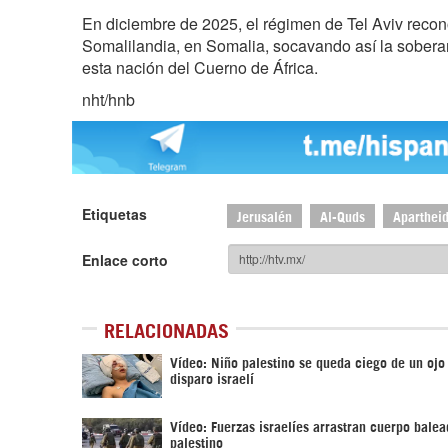
En diciembre de 2025, el régimen de Tel Aviv recono
Somalilandia, en Somalia, socavando así la soberanía
esta nación del Cuerno de África.
nht/hnb
Etiquetas
Jerusalén
Al-Quds
Apartheid
Enlace corto
RELACIONADAS
Vídeo: Niño palestino se queda ciego de un ojo
disparo israelí
Vídeo: Fuerzas israelíes arrastran cuerpo bale
palestino