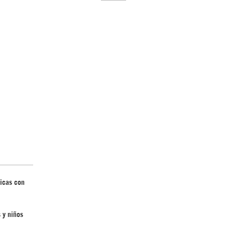
El Hombre eterno | Parte 2
CGRI de Irán asesta duros golpes a EEUU
con ataque simultáneo en Asia Occidental |
Detrás de la Razón
icas con
 y niños