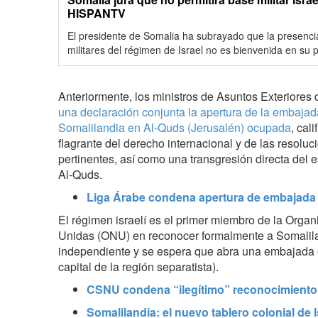
HISPANTV
El presidente de Somalia ha subrayado que la presencia
militares del régimen de Israel no es bienvenida en su p
Anteriormente, los ministros de Asuntos Exteriores
una declaración conjunta la apertura de la embajada
Somalilandia en Al-Quds (Jerusalén) ocupada
, cal
flagrante del derecho internacional y de las resoluc
pertinentes, así como una transgresión directa del es
Al-Quds.
Liga Árabe condena apertura de embajada 
El régimen israelí es el primer miembro de la Orga
Unidas (ONU) en reconocer formalmente a Somalil
independiente y se espera que abra una embajada e
capital de la región separatista).
CSNU condena “ilegítimo” reconocimiento 
Somalilandia: el nuevo tablero colonial de I