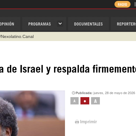
RADIO
OPINIÓN
PROGRAMAS
DOCUMENTALES
REPORTER
/Nexolatino.Canal
@nexo_latino
ino
 de Israel y respalda firmement
ispantv
1 79 29 404
v
jueves, 28 de mayo de 2026
Publicada:
•
A
A
Imprimir