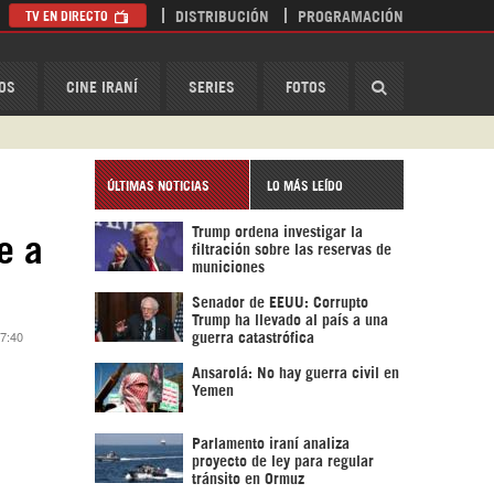
TV EN DIRECTO
DISTRIBUCIÓN
PROGRAMACIÓN
HispanTV
OS
CINE IRANÍ
SERIES
FOTOS
ÚLTIMAS NOTICIAS
LO MÁS LEÍDO
Trump ordena investigar la
e a
filtración sobre las reservas de
municiones
Senador de EEUU: Corrupto
Trump ha llevado al país a una
 7:40
guerra catastrófica
Ansarolá: No hay guerra civil en
Yemen
Parlamento iraní analiza
proyecto de ley para regular
tránsito en Ormuz