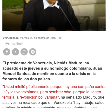
viernes, 28 de agosto de 2015 1:48
Publicada:
Imprimir
El presidente de Venezuela, Nicolás Maduro, ha
acusado este jueves a su homólogo colombiano, Juan
Manuel Santos, de mentir en cuanto a la crisis en la
frontera de los dos países.
"
Usted mintió públicamente porque hay una campaña contra
mí y los venezolanos, para sembrar odio, porque le tienen
terror a la revolución bolivariana
", ha señalado Maduro, que
a su vez ha recalcado que en Venezuela "hay trabajo, salud
pública, la misión alimentación, amor, solidaridad y hay