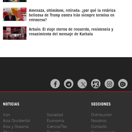
Amenaza, ultimátum, retirada: ¿por qué la retórica
belicosa de Trump contra Irán siempre termina en
retroceso?
Arbaín: El viaje eterno de recuerdo, resistencia y
renacimiento del mensaje de Karbala



NOTICIAS
SECCIONES
Irán
Sociedad
Distribución
Asia Occidental
Economía
Nosotros
Asia y Oceanía
Ciencia/Tec
Contacto
África
Deporte
Programación