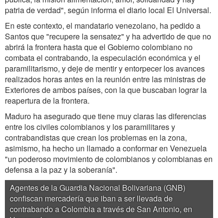
patria de verdad", según informa el diario local El Universal.
En este contexto, el mandatario venezolano, ha pedido a
Santos que "recupere la sensatez" y ha advertido de que no
abrirá la frontera hasta que el Gobierno colombiano no
combata el contrabando, la especulación económica y el
paramilitarismo, y deje de mentir y entorpecer los avances
realizados horas antes en la reunión entre las ministras de
Exteriores de ambos países, con la que buscaban lograr la
reapertura de la frontera.
Maduro ha asegurado que tiene muy claras las diferencias
entre los civiles colombianos y los paramilitares y
contrabandistas que crean los problemas en la zona,
asimismo, ha hecho un llamado a conformar en Venezuela
"un poderoso movimiento de colombianos y colombianas en
defensa a la paz y la soberanía".
Agentes de la Guardia Nacional Bolivariana (GNB)
confiscan mercadería que iban a ser llevada de
contrabando a Colombia a través de San Antonio, en