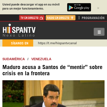
Usted puede descargar el app en su móvil
×
para un mejor funcionamiento.
PROGRAMACIÓN
TV EN DIRECTO
RADIO EN DIRECTO
https://urmedium.com/c/hispantv
SÍGANOS EN
WhatsApp y Viber: +98 921 79 29 404
Instagram como: hispan_tv
SUDAMÉRICA
/
VENEZUELA
https://www.facebook.com/Nexolatino.Canal
Maduro acusa a Santos de “mentir” sobre
https://www.youtube.com/@nexo_latino
crisis en la frontera
http://twitter.com/nexo_latino
https://t.me/hispantvcanal