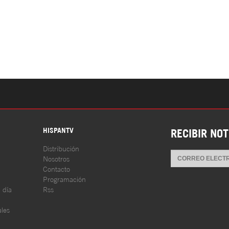
S
HISPANTV
RECIBIR NOT
Distribución
Nosotros
Contacto
Programación
l día
Rss
les