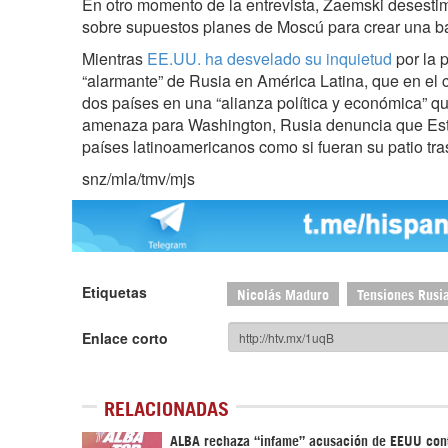
En otro momento de la entrevista, Zaemski desestim
sobre supuestos planes de Moscú para crear una ba
Mientras
EE.UU. ha desvelado su inquietud
por la 
“alarmante” de Rusia en América Latina, que en el
dos países en una “alianza política y económica” q
amenaza para Washington, Rusia denuncia que Esta
países latinoamericanos como si fueran su patio tra
snz/mla/tmv/mjs
Etiquetas
Nicolás Maduro
Tensiones Rusi
Enlace corto
RELACIONADAS
ALBA rechaza “infame” acusación de EEUU con