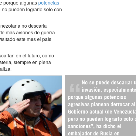
te porque algunas
potencias
o no pueden lograrlo solo con
venezolana no descarta
 de más aviones de guerra
isitado este mes el país
cartan en el futuro, como
teria, siempre en plena
aliza.
No se puede descartar 
invasión, especialment
porque algunas potencias
agresivas planean derrocar al
Gobierno actual (de Venezuela
pero no pueden lograrlo solo 
sanciones”, ha dicho el
embajador de Rusia en