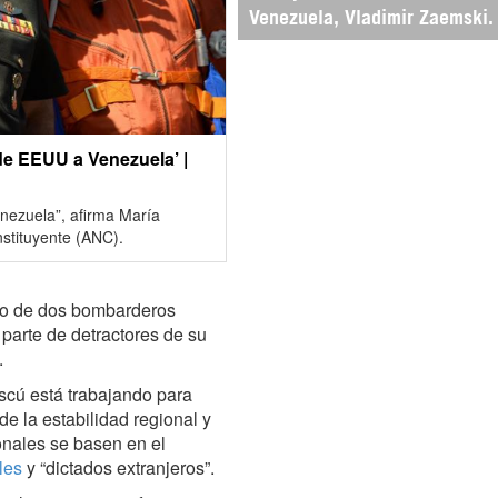
Venezuela, Vladimir Zaemski.
 de EEUU a Venezuela’ |
enezuela”, afirma María
stituyente (ANC).
vío de dos bombarderos
parte de detractores de su
.
oscú está trabajando para
e la estabilidad regional y
onales se basen en el
les
y “dictados extranjeros”.