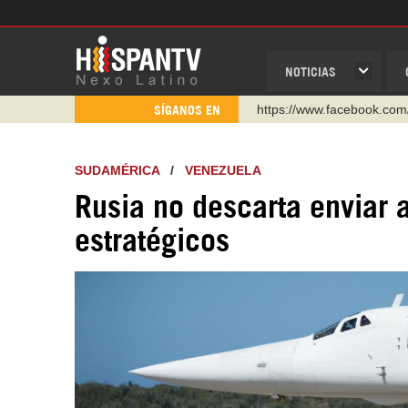
NOTICIAS
https://www.youtube.com/
SÍGANOS EN
http://twitter.com/nexo_lat
https://t.me/hispantvcanal
SUDAMÉRICA
/
VENEZUELA
https://urmedium.com/c/h
Rusia no descarta enviar
WhatsApp y Viber: +98 92
estratégicos
Instagram como: hispan_t
https://www.facebook.com