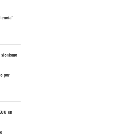
lencia’
¿Cómo será el Golfo Pérsico sin EEUU?
l sionismo
do por
¿Por qué Estados Unidos no puede vencer
a Irán? |GrinGo!
EEUU en
de