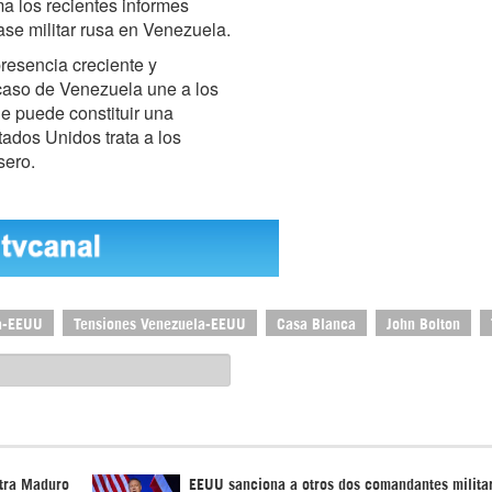
a los recientes informes
se militar rusa en Venezuela.
presencia creciente y
 caso de Venezuela une a los
ue puede constituir una
dos Unidos trata a los
sero.
a-EEUU
Tensiones Venezuela-EEUU
Casa Blanca
John Bolton
tra Maduro
EEUU sanciona a otros dos comandantes milita