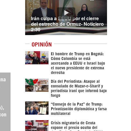
Irán culpa a EEUU por el cierre
del estrecho de Ormuz- Noticiero
2:30
OPINIÓN
El hombre de Trump en Bogotá:
Cómo Colombia se está
acercando a EEUU e Israel bajo
el nuevo presidente de extrema
derecha
una
Día del Periodista: Ataque al
consulado de Mazar-e-Sharif y
e
periodista iraní que informó bajo
fuego
“Consejo de la Paz” de Trump:
),
Privatización diplomática y farsa
multilateral
con
Crisis migratoria de Ceuta
expone el precio oculto del