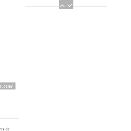
El Hombre eterno | Parte 2
Tupolev
CGRI de Irán asesta duros golpes a EEUU
con ataque simultáneo en Asia Occidental |
Detrás de la Razón
res de