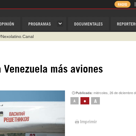
RADIO
OPINIÓN
PROGRAMAS
DOCUMENTALES
REPORTER
@nexo_latino
ino
ispantv
 a Venezuela más aviones
1 79 29 404
v
/Nexolatino.Canal
miércoles, 26 de diciembre 
Publicada:
•
A
A
Imprimir