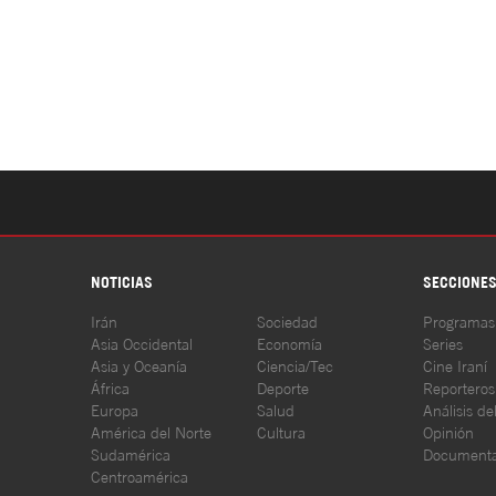
NOTICIAS
SECCIONE
Irán
Sociedad
Programas
Asia Occidental
Economía
Series
Asia y Oceanía
Ciencia/Tec
Cine Iraní
África
Deporte
Reporteros
Europa
Salud
Análisis de
América del Norte
Cultura
Opinión
Sudamérica
Documenta
Centroamérica