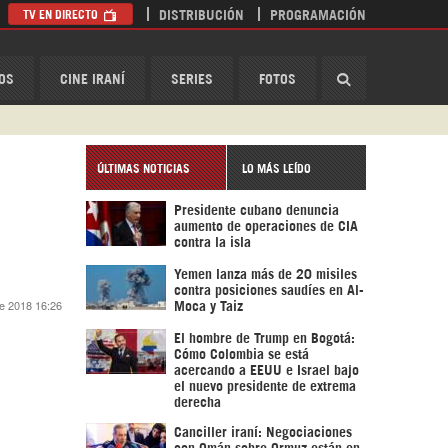
TV EN DIRECTO
DISTRIBUCIÓN
PROGRAMACIÓN
HispanTV
OS
CINE IRANÍ
SERIES
FOTOS
ÚLTIMAS NOTICIAS
LO MÁS LEÍDO
Presidente cubano denuncia
aumento de operaciones de CIA
contra la isla
Yemen lanza más de 20 misiles
contra posiciones saudíes en Al-
de 2018 16:26
Moca y Taiz
El hombre de Trump en Bogotá:
Cómo Colombia se está
acercando a EEUU e Israel bajo
el nuevo presidente de extrema
derecha
Canciller iraní: Negociaciones
con Omán sobre Ormuz están en