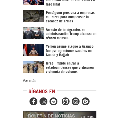
fase final
Pentágono presiona a empresas
militares para compensar la
escasez de armas
Arresto de inmigrantes en
administración Trump alcanza un
récord mensual
Yemen asume ataque a Aramco:
fue por agresiones saudíes en
Saada y Hajjah
Israel impide entrar a
estadounidenses que criticaron
violencia de colonos
Ver más
SÍGANOS EN



BOLETÍN DE NOTICIAS
26:04