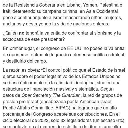
de la Resistencia Soberana en Líbano, Yemen, Palestina e
Irak, deteniendo su campaña criminal en Asia Occidental
pese a continuar junto a Israel masacrando niños, mujeres,
ancianos y destruyendo la vida de naciones enteras.
¿Quién
no
tendrá la valentía de confrontar al sionismo y la
sociopatía de este presidente?
En primer lugar, el congreso de EE.UU. no posee la valentía
de oponerse realmente logrando detener su política criminal
y destituirlo del cargo.
La razón es obvia: “E
l control político que el Estado de Israel
ejerce sobre el poder legislativo de los Estados Unidos no
se basa únicamente en la afinidad ideológica, sino en una
estructura de financiación masiva y sistemática. Según
datos de
OpenSecrets
y
The Guardian
, la red de grupos de
presión pro-Israel (encabezada por la American Israel
Public Affairs Committee, AIPAC) ha logrado que un alto
porcentaje del Congreso acepte sus contribuciones. En el
ciclo electoral de 2022, solo 33 legisladores (un escaso 6%)
se mantuvieron al margen de este flujo de dinero, una cifra