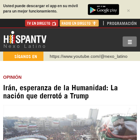
Usted puede descargar el app en su móvil
×
para un mejor funcionamiento.
PROGRAMACIÓN
TV EN DIRECTO
RADIO EN DIRECTO
https://www.youtube.com/@nexo_latino
SÍGANOS EN
http://twitter.com/nexo_latino
https://t.me/hispantvcanal
OPINIÓN
https://urmedium.com/c/hispantv
Irán, esperanza de la Humanidad: La
WhatsApp y Viber: +98 921 79 29 404
nación que derrotó a Trump
Instagram como: hispan_tv
https://www.facebook.com/Nexolatino.Canal