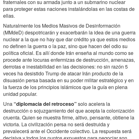
fraternales con su armada junto a un submarino nuclear
para proteger estas naciones instalándolas en las costas de
ellas.
Naturalmente los Medios Masivos de Desinformación
(MMdeD) despotricarán y exacerbarán la idea de una guerra
nuclear a la que no hay que dar crédito ya que estos medios
no definen la guerra o la paz, sino que hacen del odio su
política oficial. Es allí donde Irán enseña al mundo como se
procede ante locuras enfermizas de destrucción, amenazas,
derrotas e inestabilidad en las decisiones: no sin razón 5
veces ha desistido Trump de atacar Irán producto de la
disuasión persa basada en su poder militar estratégico y en
la fuerza de los principios islámicos que la guía en plena
unidad popular.
Una
“diplomacia del retroceso”
solo acelera la
destrucción o sojuzgamiento del que acepta la colonización
cruenta. Quien se muestra firme, altivo, pensante, obtiene la
victoria. La civilización persa no será destruida y
prevalecerá ante el Occidente colectivo. La respuesta será
decisiva y todos los puntos expuestos para negociar son