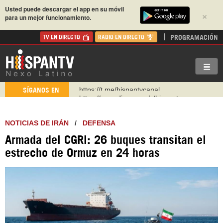
Usted puede descargar el app en su móvil
×
para un mejor funcionamiento.
PROGRAMACIÓN
TV EN DIRECTO
RADIO EN DIRECTO
https://urmedium.com/c/hispantv
SÍGANOS EN
WhatsApp y Viber: +98 921 79 29 404
Instagram como: hispan_tv
NOTICIAS DE IRÁN
/
DEFENSA
https://www.facebook.com/Nexolatino.Canal
Armada del CGRI: 26 buques transitan el
https://www.youtube.com/@nexo_latino
estrecho de Ormuz en 24 horas
http://twitter.com/nexo_latino
https://t.me/hispantvcanal