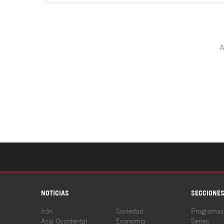
NOTICIAS
SECCIONE
Irán
Sociedad
Programas
Asia Occidental
Economía
Series