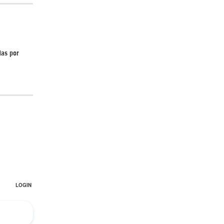
Irán pide “tolerancia cero” ante ataques
das por
contra instalaciones nucleares | Detrás de
la Razón
“Cobarde crimen de guerra”: Irán denuncia
ataque de EEUU a su hospital infantil |
Detrás de la Razón