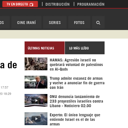
TV EN DIRECTO
DISTRIBUCIÓN
PROGRAMACIÓN
HispanTV
OS
CINE IRANÍ
SERIES
FOTOS
ÚLTIMAS NOTICIAS
LO MÁS LEÍDO
HAMAS: Agresión israelí no
ca de
quebrará voluntad de palestinos
en Al-Quds
Trump admite escasez de armas
y vuelve a anunciar fin de guerra
 17:57
con Irán
20 18:29
ONU denuncia lanzamiento de
233 proyectiles israelíes contra
Líbano - Noticiero 02:30
Experto: El único lenguaje que
entiende Israel es el de las
armas