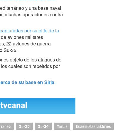
Mediterráneo y una base naval
cabo muchas operaciones contra
 capturadas por satélite de la
 de aviones militares
os, 22 aviones de guerra
ro Su-35.
ones objeto de los ataques de
, los cuales son repelidos por
cerca de su base en Siria
rráneo
Su-25
Su-24
Tartus
Extremistas takfiríes