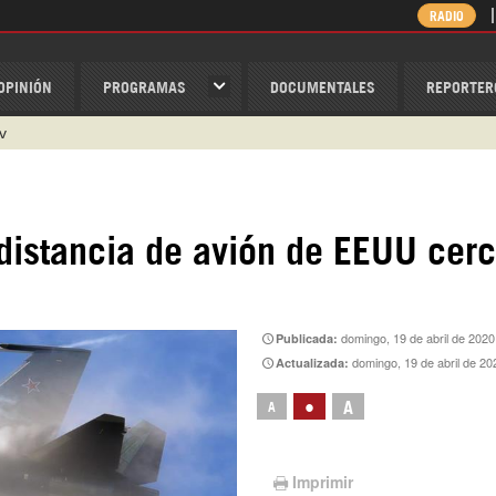
RADIO
OPINIÓN
PROGRAMAS
DOCUMENTALES
REPORTER
v
/Nexolatino.Canal
@nexo_latino
ino
distancia de avión de EEUU cer
ispantv
1 79 29 404
domingo, 19 de abril de 2020
Publicada:
domingo, 19 de abril de 20
Actualizada:
•
A
A
Imprimir