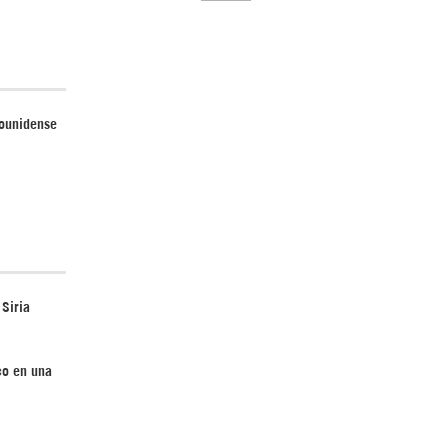
dounidense
El Hombre eterno | Parte 2
 Siria
CGRI de Irán asesta duros golpes a EEUU
con ataque simultáneo en Asia Occidental |
Detrás de la Razón
co en una