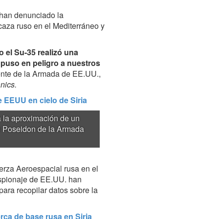
 han denunciado la
 caza ruso en el Mediterráneo y
 el Su-35 realizó una
 puso en peligro a nuestros
fuente de la Armada de EE.UU.,
nics.
e EEUU en cielo de Siria
a la aproximación de un
8 Poseidon de la Armada
rza Aeroespacial rusa en el
 espionaje de EE.UU. han
ara recopilar datos sobre la
ca de base rusa en Siria