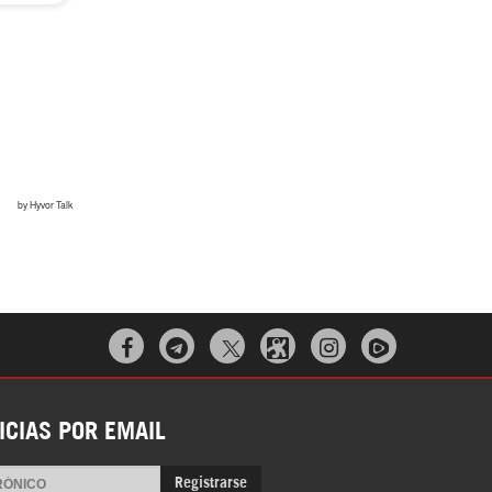



ICIAS POR EMAIL
Registrarse