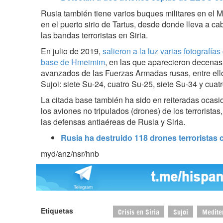
Rusia también tiene varios buques militares en el 
en el puerto sirio de Tartus, desde donde lleva a 
las bandas terroristas en Siria.
En julio de 2019,
salieron a la luz varias fotografías
base de Hmeimim
, en las que aparecieron decenas
avanzados de las Fuerzas Armadas rusas, entre ell
Sujoi: siete Su-24, cuatro Su-25, siete Su-34 y cuat
La citada base también ha sido en reiteradas ocasi
los aviones no tripulados (drones) de los terroristas
las defensas antiaéreas de Rusia y Siria.
Rusia ha destruido 118 drones terroristas 
myd/anz/nsr/hnb
Etiquetas
Crisis en Siria
Sujoi
Medite