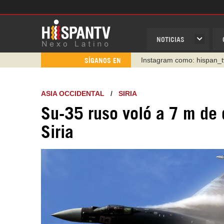
NOTICIAS
Instagram como: hispan_t
SÍGANOS EN
https://www.facebook.com
https://www.youtube.com/
ASIA OCCIDENTAL
/
SIRIA
http://twitter.com/nexo_lat
Su-35 ruso voló a 7 m de 
https://t.me/hispantvcanal
Siria
https://urmedium.com/c/h
WhatsApp y Viber: +98 92