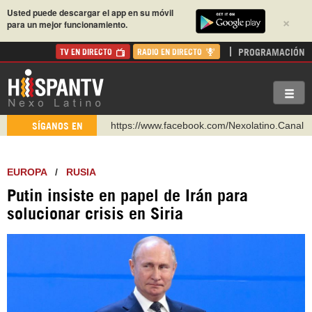
Usted puede descargar el app en su móvil
×
para un mejor funcionamiento.
PROGRAMACIÓN
TV EN DIRECTO
RADIO EN DIRECTO
https://www.facebook.com/Nexolatino.Canal
SÍGANOS EN
https://www.youtube.com/@nexo_latino
http://twitter.com/nexo_latino
EUROPA
/
RUSIA
https://t.me/hispantvcanal
Putin insiste en papel de Irán para
https://urmedium.com/c/hispantv
solucionar crisis en Siria
WhatsApp y Viber: +98 921 79 29 404
Instagram como: hispan_tv