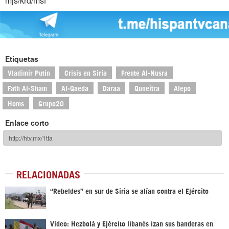
mjs/krd/msf
Etiquetas
Vladimir Putin
Crisis en Siria
Frente Al-Nusra
Fath Al-Sham
Al-Qaeda
Daraa
Quneitra
Alepo
Homs
Grupo20
Enlace corto
RELACIONADAS
“Rebeldes” en sur de Siria se alían contra el Ejército
Vídeo: Hezbolá y Ejército libanés izan sus banderas en