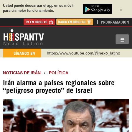
Usted puede descargar el app en su móvil
×
para un mejor funcionamiento.
PROGRAMACIÓN
TV EN DIRECTO
RADIO EN DIRECTO
https://www.youtube.com/@nexo_latino
SÍGANOS EN
http://twitter.com/nexo_latino
https://t.me/hispantvcanal
NOTICIAS DE IRÁN
/
POLÍTICA
https://urmedium.com/c/hispantv
Irán alarma a países regionales sobre
WhatsApp y Viber: +98 921 79 29 404
“peligroso proyecto” de Israel
Instagram como: hispan_tv
https://www.facebook.com/Nexolatino.Canal