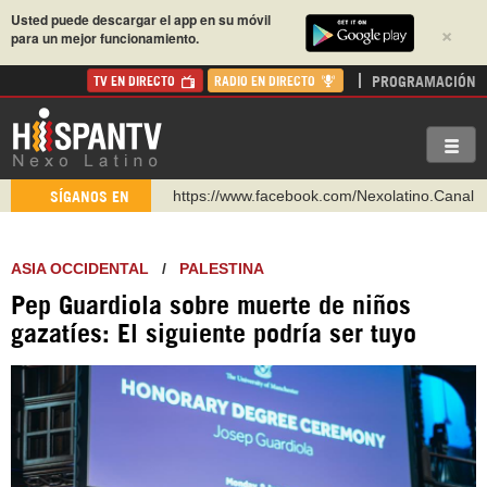
Usted puede descargar el app en su móvil
×
para un mejor funcionamiento.
PROGRAMACIÓN
TV EN DIRECTO
RADIO EN DIRECTO
https://www.facebook.com/Nexolatino.Canal
SÍGANOS EN
https://www.youtube.com/@nexo_latino
http://twitter.com/nexo_latino
ASIA OCCIDENTAL
/
PALESTINA
https://t.me/hispantvcanal
Pep Guardiola sobre muerte de niños
https://urmedium.com/c/hispantv
gazatíes: El siguiente podría ser tuyo
WhatsApp y Viber: +98 921 79 29 404
Instagram como: hispan_tv