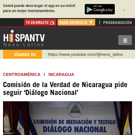
Usted puede descargar el app en su móvil
×
para un mejor funcionamiento.
PROGRAMACIÓN
TV EN DIRECTO
RADIO EN DIRECTO
https://www.youtube.com/@nexo_latino
SÍGANOS EN
http://twitter.com/nexo_latino
https://t.me/hispantvcanal
CENTROAMÉRICA
/
NICARAGUA
https://urmedium.com/c/hispantv
Comisión de la Verdad de Nicaragua pide
WhatsApp y Viber: +98 921 79 29 404
seguir ‘Diálogo Nacional’
Instagram como: hispan_tv
https://www.facebook.com/Nexolatino.Canal