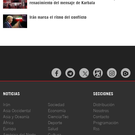
renacimiento del mensaje de Karbala
Irán marca el ritmo del conflicto



NOTICIAS
SECCIONES
Irán
Sociedad
Distribución
Asia Occidental
Economía
Nosotros
Asia y Oceanía
Ciencia/Tec
Contacto
África
Deporte
Programación
Europa
Salud
Rss
América del Norte
Cultura