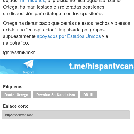
dejado
194 muertos
, el presidente nicaragüense, Daniel
Ortega, ha manifestado en reiteradas ocasiones
su disposición para dialogar con los opositores.
Ortega ha denunciado que detrás de estos hechos violentos
existe una “conspiración”, impulsada por grupos
supuestamente
apoyados por Estados Unidos
y el
narcotráfico.
fgh/lvs/fmk/mkh
Etiquetas
Daniel Ortega
Revolución Sandinista
DDHH
Enlace corto