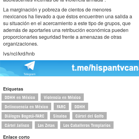
La marginación y pobreza de cientos de menores
mexicanos ha llevado a que éstos encuentren una salida a
su situación en el acercamiento a este tipo de grupos, que
además de aportarles una retribución económica pueden
proporcionarles seguridad frente a amenazas de otras
organizaciones.
lvs/ncl/krd/hnb
Etiquetas
DDHH en México
Violencia en México
Delincuencia en México
FARC
DDHH
Diálogos Bogotá-FARC
Sinaloa
Cártel del Golfo
Cártel Jalisco
Los Zetas
Los Caballeros Templarios
Enlace corto