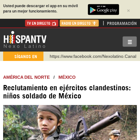
Usted puede descargar el app en su móvil
×
para un mejor funcionamiento.
PROGRAMACIÓN
TV EN DIRECTO
RADIO EN DIRECTO
https://www.facebook.com/Nexolatino.Canal
SÍGANOS EN
https://www.youtube.com/@nexo_latino
http://twitter.com/nexo_latino
AMÉRICA DEL NORTE
/
MÉXICO
https://t.me/hispantvcanal
Reclutamiento en ejércitos clandestinos:
https://urmedium.com/c/hispantv
niños soldado de México
WhatsApp y Viber: +98 921 79 29 404
Instagram como: hispan_tv