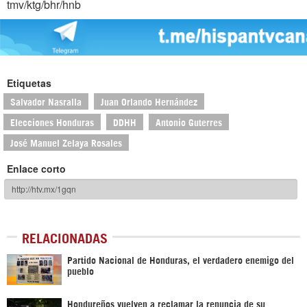
tmv/ktg/bhr/hnb
Etiquetas
Salvador Nasralla
Juan Orlando Hernández
Elecciones Honduras
DDHH
Antonio Guterres
José Manuel Zelaya Rosales
Enlace corto
RELACIONADAS
Partido Nacional de Honduras, el verdadero enemigo del
pueblo
Hondureños vuelven a reclamar la renuncia de su