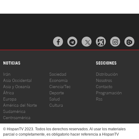



NOTICIAS
SECCIONES
Irán
Sociedad
Distribución
Asia Occidental
Economía
Nosotros
Asia y Oceanía
Ciencia/Tec
Contacto
África
Deporte
Programación
Europa
Salud
Rss
América del Norte
Cultura
Sudamérica
Centroamérica
© HispanTV 2023. Todos los derechos reservados. Al usar los materiales
parcial o completamente, es obligatorio hacer referencia a HispanTV