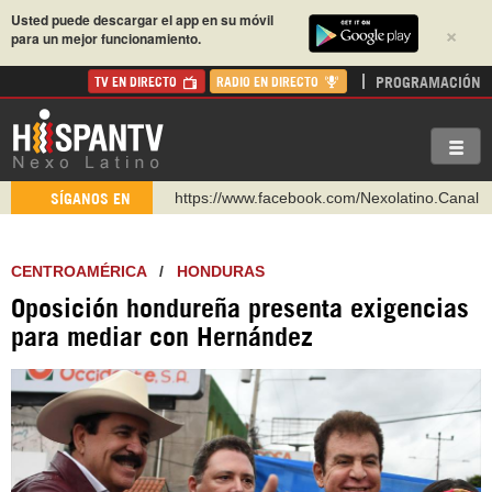
Usted puede descargar el app en su móvil
×
para un mejor funcionamiento.
PROGRAMACIÓN
TV EN DIRECTO
RADIO EN DIRECTO
https://www.facebook.com/Nexolatino.Canal
SÍGANOS EN
https://www.youtube.com/@nexo_latino
http://twitter.com/nexo_latino
CENTROAMÉRICA
/
HONDURAS
https://t.me/hispantvcanal
Oposición hondureña presenta exigencias
https://urmedium.com/c/hispantv
para mediar con Hernández
WhatsApp y Viber: +98 921 79 29 404
Instagram como: hispan_tv