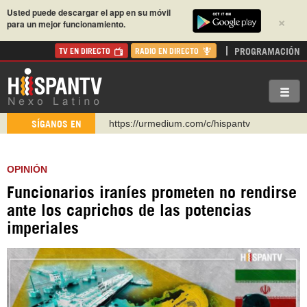
Usted puede descargar el app en su móvil
×
para un mejor funcionamiento.
PROGRAMACIÓN
TV EN DIRECTO
RADIO EN DIRECTO
https://urmedium.com/c/hispantv
SÍGANOS EN
WhatsApp y Viber: +98 921 79 29 404
Instagram como: hispan_tv
OPINIÓN
https://www.facebook.com/Nexolatino.Canal
Funcionarios iraníes prometen no rendirse
https://www.youtube.com/@nexo_latino
ante los caprichos de las potencias
http://twitter.com/nexo_latino
imperiales
https://t.me/hispantvcanal