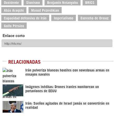
Occidente
Sionismo
Benjamín Netanyahu
BRICS
Abás Araqchi
Masud Pezeshkian
Capacidad defensiva de Irán
Imperialismo
Estrecho de Ormuz
Golfo Pérsico
Enlace corto
RELACIONADAS
Irán pulveriza blancos hostiles con novedosas armas en
ensayos navales
Imágenes inéditas: Drones iraníes monitorean un
portaviones de EEUU
Irán: Sueños agitados de Israel jamás se convertirán en
realidad