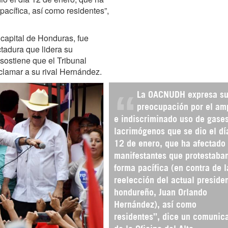
acífica, así como residentes”,
 capital de Honduras, fue
tadura que lidera su
sostiene que el Tribunal
clamar a su rival Hernández.
La OACNUDH expresa s
preocupación por el am
e indiscriminado uso de gase
lacrimógenos que se dio el dí
12 de enero, que ha afectado
manifestantes que protestaba
forma pacífica (en contra de l
reelección del actual preside
hondureño, Juan Orlando
Hernández), así como
residentes”, dice un comunic