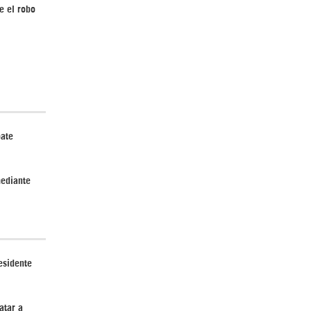
e el robo
¿Cómo será el Golfo Pérsico sin EEUU?
bate
mediante
¿Por qué Estados Unidos no puede vencer
a Irán? |GrinGo!
esidente
atar a