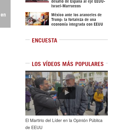
desafío de España al eje EEUU-
Israel-Marruecos
 en
México ante los aranceles de
Trump: la fortaleza de una
economía integrada con EEUU
ENCUESTA
LOS VÍDEOS MÁS POPULARES
1
de
5
El Martirio del Líder en la Opinión Pública
de EEUU