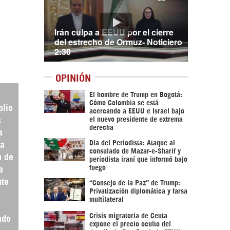
Irán culpa a EEUU por el cierre
del estrecho de Ormuz- Noticiero
2:30
OPINIÓN
El hombre de Trump en Bogotá:
u
Cómo Colombia se está
plio
acercando a EEUU e Israel bajo
el nuevo presidente de extrema
s
derecha
a
Día del Periodista: Ataque al
 a
consulado de Mazar-e-Sharif y
n de
periodista iraní que informó bajo
fuego
a
nte
“Consejo de la Paz” de Trump:
Privatización diplomática y farsa
multilateral
Crisis migratoria de Ceuta
ado
expone el precio oculto del