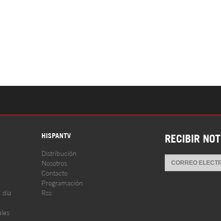
S
HISPANTV
RECIBIR NOT
Distribución
Nosotros
Contacto
Programación
l día
Rss
les