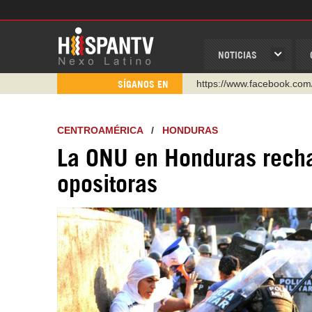
NOTICIAS
https://www.youtube.com/
SÍGANOS EN
http://twitter.com/nexo_lat
https://t.me/hispantvcanal
CENTROAMÉRICA
/
HONDURAS
https://urmedium.com/c/h
La ONU en Honduras recha
WhatsApp y Viber: +98 92
opositoras
Instagram como: hispan_t
https://www.facebook.com