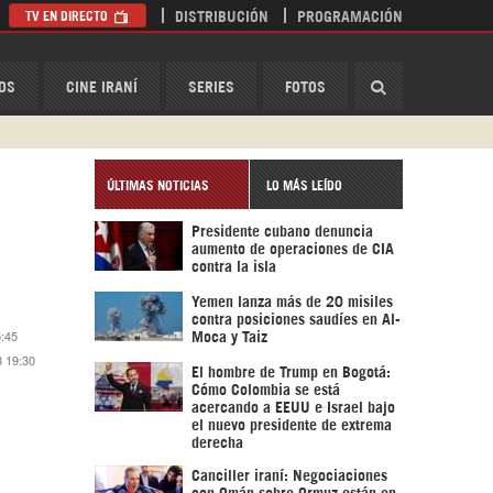
TV EN DIRECTO
DISTRIBUCIÓN
PROGRAMACIÓN
HispanTV
OS
CINE IRANÍ
SERIES
FOTOS
ÚLTIMAS NOTICIAS
LO MÁS LEÍDO
Presidente cubano denuncia
aumento de operaciones de CIA
contra la isla
Yemen lanza más de 20 misiles
contra posiciones saudíes en Al-
5:45
Moca y Taiz
8 19:30
El hombre de Trump en Bogotá:
Cómo Colombia se está
acercando a EEUU e Israel bajo
el nuevo presidente de extrema
derecha
Canciller iraní: Negociaciones
con Omán sobre Ormuz están en