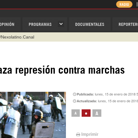
RADIO
OPINIÓN
PROGRAMAS
DOCUMENTALES
REPORTER
@nexo_latino
ino
ispantv
za represión contra marchas
1 79 29 404
v
/Nexolatino.Canal
lunes, 15 de enero de 2018 
Publicada:
lunes, 15 de enero de 201
Actualizada:
•
A
A
Imprimir