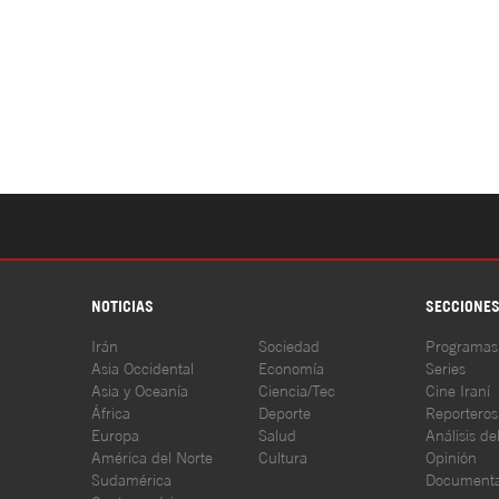
NOTICIAS
SECCIONE
Irán
Sociedad
Programas
Asia Occidental
Economía
Series
Asia y Oceanía
Ciencia/Tec
Cine Iraní
África
Deporte
Reporteros
Europa
Salud
Análisis de
América del Norte
Cultura
Opinión
Sudamérica
Documenta