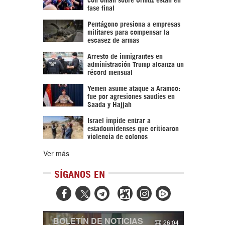
fase final
Pentágono presiona a empresas
militares para compensar la
escasez de armas
Arresto de inmigrantes en
administración Trump alcanza un
récord mensual
Yemen asume ataque a Aramco:
fue por agresiones saudíes en
Saada y Hajjah
Israel impide entrar a
estadounidenses que criticaron
violencia de colonos
Ver más
SÍGANOS EN



BOLETÍN DE NOTICIAS
26:04