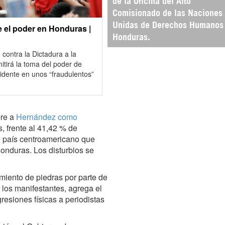
de la Oficina del Alto
Comisionado de las Naciones
Unidas de Derechos Humanos
 el poder en Honduras |
Honduras.
contra la Dictadura a la
itirá la toma del poder de
idente en unos “fraudulentos”
bre a
Hernández como
, frente al 41,42 % de
 país centroamericano que
Honduras. Los disturbios se
miento de piedras por parte de
 los manifestantes, agrega el
resiones físicas a periodistas