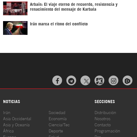
Arbaín: El viaje eterno de recuerdo, resistencia y
renacimiento del mensaje de Karbala
Irán marca el ritmo del conflicto



NOTICIAS
SECCIONES
Irán
Sociedad
Distribución
Asia Occidental
Economía
Nosotros
Asia y Oceanía
Ciencia/Tec
Contacto
África
Deporte
Programación
Europa
Salud
Rss