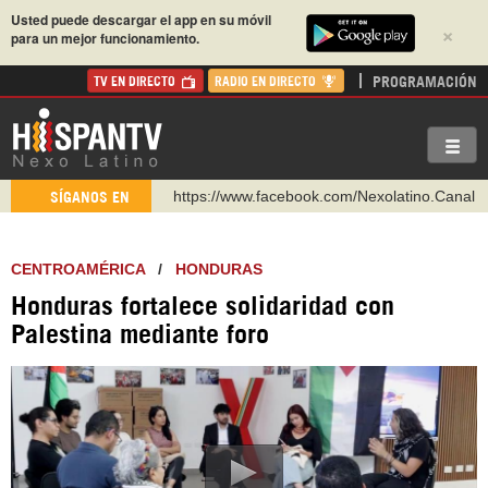
Usted puede descargar el app en su móvil
×
para un mejor funcionamiento.
PROGRAMACIÓN
TV EN DIRECTO
RADIO EN DIRECTO
https://www.facebook.com/Nexolatino.Canal
SÍGANOS EN
https://www.youtube.com/@nexo_latino
http://twitter.com/nexo_latino
CENTROAMÉRICA
/
HONDURAS
https://t.me/hispantvcanal
Honduras fortalece solidaridad con
https://urmedium.com/c/hispantv
Palestina mediante foro
WhatsApp y Viber: +98 921 79 29 404
Instagram como: hispan_tv