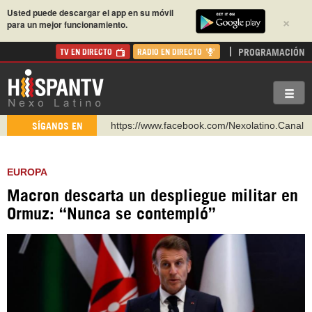
Usted puede descargar el app en su móvil
×
para un mejor funcionamiento.
PROGRAMACIÓN
TV EN DIRECTO
RADIO EN DIRECTO
https://www.facebook.com/Nexolatino.Canal
SÍGANOS EN
https://www.youtube.com/@nexo_latino
http://twitter.com/nexo_latino
EUROPA
https://t.me/hispantvcanal
Macron descarta un despliegue militar en
https://urmedium.com/c/hispantv
Ormuz: “Nunca se contempló”
WhatsApp y Viber: +98 921 79 29 404
Instagram como: hispan_tv