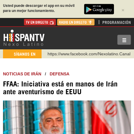
Usted puede descargar el app en su móvil
×
para un mejor funcionamiento.
PROGRAMACIÓN
TV EN DIRECTO
RADIO EN DIRECTO
https://www.facebook.com/Nexolatino.Canal
SÍGANOS EN
https://www.youtube.com/@nexo_latino
http://twitter.com/nexo_latino
NOTICIAS DE IRÁN
/
DEFENSA
https://t.me/hispantvcanal
FFAA: Iniciativa está en manos de Irán
https://urmedium.com/c/hispantv
ante aventurismo de EEUU
WhatsApp y Viber: +98 921 79 29 404
Instagram como: hispan_tv