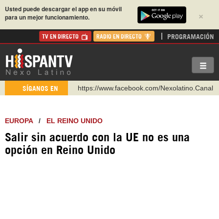
Usted puede descargar el app en su móvil
×
para un mejor funcionamiento.
PROGRAMACIÓN
TV EN DIRECTO
RADIO EN DIRECTO
https://www.facebook.com/Nexolatino.Canal
SÍGANOS EN
https://www.youtube.com/@nexo_latino
http://twitter.com/nexo_latino
EUROPA
/
EL REINO UNIDO
https://t.me/hispantvcanal
Salir sin acuerdo con la UE no es una
https://urmedium.com/c/hispantv
opción en Reino Unido
WhatsApp y Viber: +98 921 79 29 404
Instagram como: hispan_tv