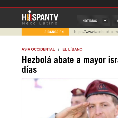
NOTICIAS
https://www.facebook.com
SÍGANOS EN
https://www.youtube.com/
http://twitter.com/nexo_lat
ASIA OCCIDENTAL
/
EL LÍBANO
https://t.me/hispantvcanal
Hezbolá abate a mayor isr
https://urmedium.com/c/h
días
WhatsApp y Viber: +98 92
Instagram como: hispan_t