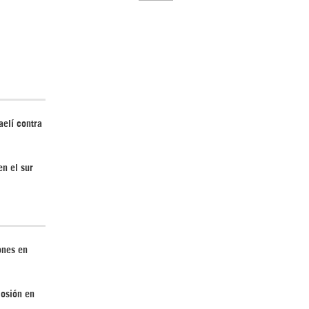
El Hombre eterno | Parte 2
aelí contra
n el sur
CGRI de Irán asesta duros golpes a EEUU
con ataque simultáneo en Asia Occidental |
Detrás de la Razón
ones en
losión en