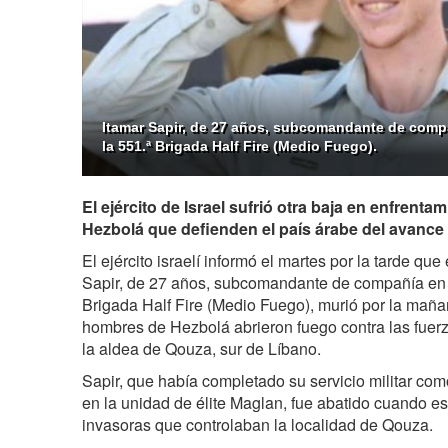
Itamar Sapir, de 27 años, subcomandante de compa
la 551.ª Brigada Half Fire (Medio Fuego).
El ejército de Israel sufrió otra baja en enfrent
Hezbolá que defienden el país árabe del avance s
El ejército israelí informó el martes por la tarde que
Sapir, de 27 años, subcomandante de compañía en e
Brigada Half Fire (Medio Fuego), murió por la ma
hombres de Hezbolá abrieron fuego contra las fuer
la aldea de Qouza, sur de Líbano.
Sapir, que había completado su servicio militar 
en la unidad de élite Maglan, fue abatido cuando e
invasoras que controlaban la localidad de Qouza.