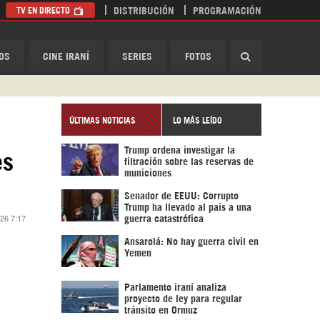
TV EN DIRECTO
DISTRIBUCIÓN
PROGRAMACIÓN
HispanTV
OS
CINE IRANÍ
SERIES
FOTOS
ÚLTIMAS NOTICIAS
LO MÁS LEÍDO
Trump ordena investigar la
es
filtración sobre las reservas de
municiones
Senador de EEUU: Corrupto
Trump ha llevado al país a una
026 7:17
guerra catastrófica
Ansarolá: No hay guerra civil en
Yemen
Parlamento iraní analiza
proyecto de ley para regular
tránsito en Ormuz