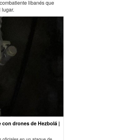
 combatiente libanés que
l lugar.
e con drones de Hezbolá |
s oficiales en un ataque de