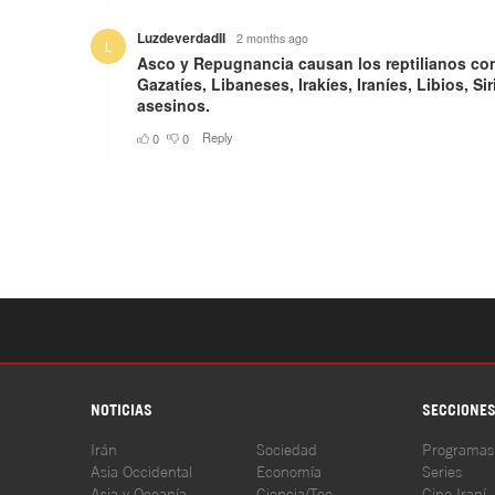
NOTICIAS
SECCIONE
Irán
Sociedad
Programas
Asia Occidental
Economía
Series
Asia y Oceanía
Ciencia/Tec
Cine Iraní