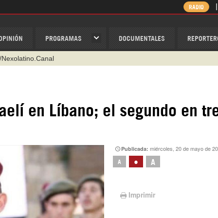
RADIO
OPINIÓN
PROGRAMAS
DOCUMENTALES
REPORTER
/Nexolatino.Canal
@nexo_latino
ino
aelí en Líbano; el segundo en tr
ispantv
1 79 29 404
v
miércoles, 20 de mayo de 2
Publicada:
•
A
A
Imprimir