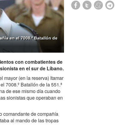
ñía en el 7008.º Batallón de
amientos con combatientes de
ionista en el sur de Líbano.
 el mayor (en la reserva) Itamar
l 7008.º Batallón de la 551.ª
ñana de ese mismo día cuando
zas sionistas que operaban en
como comandante de compañía
staba al mando de las tropas