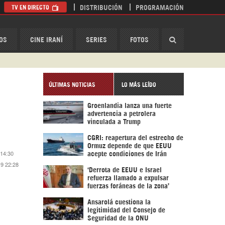
TV EN DIRECTO
DISTRIBUCIÓN
PROGRAMACIÓN
HispanTV
OS
CINE IRANÍ
SERIES
FOTOS
ÚLTIMAS NOTICIAS
LO MÁS LEÍDO
Groenlandia lanza una fuerte
advertencia a petrolera
vinculada a Trump
CGRI: reapertura del estrecho de
Ormuz depende de que EEUU
 14:30
acepte condiciones de Irán
19 22:28
‘Derrota de EEUU e Israel
refuerza llamado a expulsar
fuerzas foráneas de la zona’
Ansarolá cuestiona la
legitimidad del Consejo de
Seguridad de la ONU