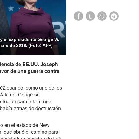
 y el expresidente George W.
mbre de 2018. (Foto: AFP)
sidencia de EE.UU. Joseph
avor de una guerra contra
002 cuando, como uno de los
Alta del Congreso
olución para iniciar una
s había armas de destrucción
rso en el estado de New
n, que abrió el camino para
evastadora invasión de Irak,