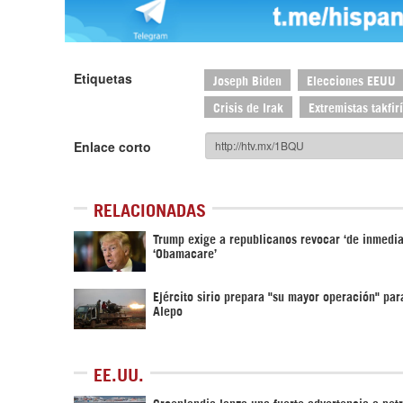
Etiquetas
Joseph Biden
Elecciones EEUU
Crisis de Irak
Extremistas takfir
Enlace corto
RELACIONADAS
Trump exige a republicanos revocar ‘de inmedia
‘Obamacare’‎
Ejército sirio prepara "su mayor operación" par
Alepo
EE.UU.
Groenlandia lanza una fuerte advertencia a pet