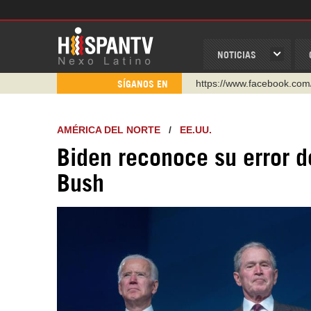
NOTICIAS
https://www.youtube.com/
SÍGANOS EN
http://twitter.com/nexo_lat
https://t.me/hispantvcanal
AMÉRICA DEL NORTE
/
EE.UU.
https://urmedium.com/c/h
Biden reconoce su error d
WhatsApp y Viber: +98 92
Bush
Instagram como: hispan_t
https://www.facebook.com