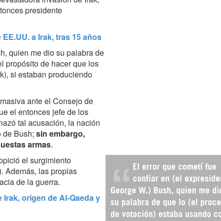
ntonces presidente
EE.UU. a Irak, tras 15 años
sh, quien me dio su palabra de
l propósito de hacer que los
ak), si estaban produciendo
 masiva ante el Consejo de
 el entonces jefe de los
hazó tal acusación, la nación
o de Bush;
sin embargo,
upuestas armas
.
opició el surgimiento
El error que cometí fue
). Además, las propias
confiar en (el expreside
cia de la guerra.
George W.) Bush, quien me di
 Irak, origen de Al-Qaeda y
su palabra de que lo (el proc
de votación) estaba usando c