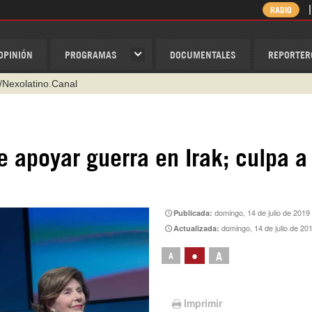
RADIO
OPINIÓN
PROGRAMAS
DOCUMENTALES
REPORTER
@nexo_latino
ino
ispantv
e apoyar guerra en Irak; culpa a
1 79 29 404
v
/Nexolatino.Canal
domingo, 14 de julio de 2019
Publicada:
domingo, 14 de julio de 20
Actualizada:
•
A
A
Imprimir