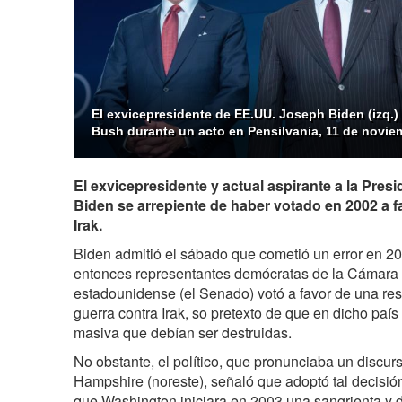
El exvicepresidente de EE.UU. Joseph Biden (izq.)
Bush durante un acto en Pensilvania, 11 de novie
El exvicepresidente y actual aspirante a la Pre
Biden se arrepiente de haber votado en 2002 a f
Irak.
Biden admitió el sábado que cometió un error en 2
entonces representantes demócratas de la Cámara 
estadounidense (el Senado) votó a favor de una res
guerra contra Irak, so pretexto de que en dicho paí
masiva que debían ser destruidas.
No obstante, el político, que pronunciaba un discu
Hampshire (noreste), señaló que adoptó tal decisió
que Washington iniciara en 2003 una sangrienta y d