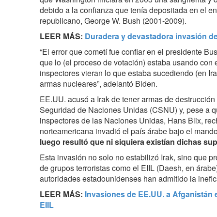
debido a la confianza que tenía depositada en el e
republicano, George W. Bush (2001-2009).
LEER MÁS:
Duradera y devastadora invasión de 
“El error que cometí fue confiar en el presidente Bu
que lo (el proceso de votación) estaba usando con e
inspectores vieran lo que estaba sucediendo (en Ir
armas nucleares”, adelantó Biden.
EE.UU. acusó a Irak de tener armas de destrucción
Seguridad de Naciones Unidas (CSNU) y, pese a que
inspectores de las Naciones Unidas, Hans Blix, rec
norteamericana invadió el país árabe bajo el mand
luego resultó que ni siquiera existían dichas s
Esta invasión no solo no estabilizó Irak, sino que pr
de grupos terroristas como el EIIL (Daesh, en árabe
autoridades estadounidenses han admitido la inefica
LEER MÁS:
Invasiones de EE.UU. a Afganistán e
EIIL