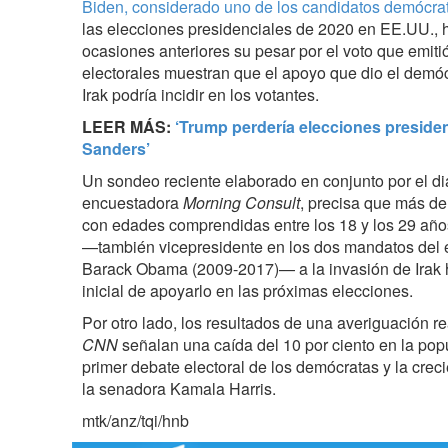
Biden, considerado uno de los candidatos demócra
las elecciones presidenciales de 2020 en EE.UU.,
ocasiones anteriores su pesar por el voto que emiti
electorales muestran que el apoyo que dio el demóc
Irak podría incidir en los votantes.
LEER MÁS:
‘Trump perdería elecciones presiden
Sanders’
Un sondeo reciente elaborado en conjunto por el di
encuestadora
Morning Consult
, precisa que más del
con edades comprendidas entre los 18 y los 29 año
—también vicepresidente en los dos mandatos del
Barack Obama (2009-2017)— a la invasión de Irak 
inicial de apoyarlo en las próximas elecciones.
Por otro lado, los resultados de una averiguación re
CNN
señalan una caída del 10 por ciento en la po
primer debate electoral de los demócratas y la creci
la senadora Kamala Harris.
mtk/anz/tqi/hnb