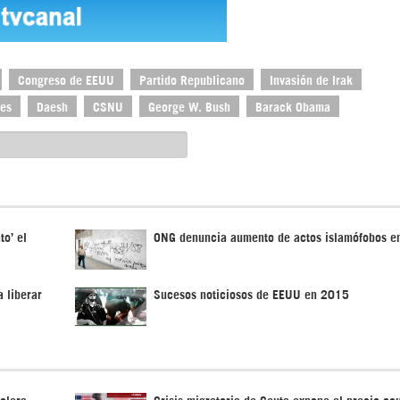
Congreso de EEUU
Partido Republicano
Invasión de Irak
íes
Daesh
CSNU
George W. Bush
Barack Obama
to’ el
ONG denuncia aumento de actos islamófobos e
a liberar
Sucesos noticiosos de EEUU en 2015
rolera
Crisis migratoria de Ceuta expone el precio ocu