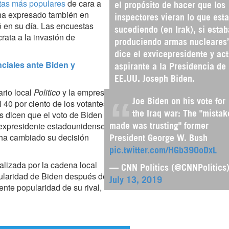
tas más populares
de cara a
el propósito de hacer que los
 ha expresado también en
inspectores vieran lo que est
ó en su día. Las encuestas
sucediendo (en Irak), si esta
rata a la invasión de
produciendo armas nucleares
dice el exvicepresidente y act
ciales ante Biden y
aspirante a la Presidencia de
EE.UU. Joseph Biden.
ario local
Politico
y la empresa
 40 por ciento de los votantes
Joe Biden on his vote for
s dicen que el voto de Biden
the Iraq war: The "mistak
 expresidente estadounidense
made was trusting" former
ha cambiado su decisión
President George W. Bush
pic.twitter.com/HGb39OoDxL
alizada por la cadena local
— CNN Politics (@CNNPolitics
pularidad de Biden después del
July 13, 2019
ente popularidad de su rival,