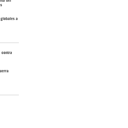
os
 globales a
¿Cómo será el Golfo Pérsico sin EEUU?
 contra
uerra
Irán pide “tolerancia cero” ante ataques
contra instalaciones nucleares | Detrás de
la Razón