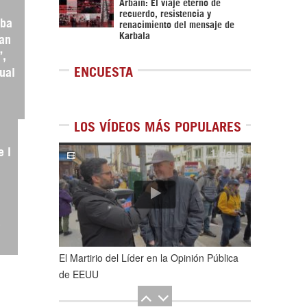
Arbaín: El viaje eterno de
recuerdo, resistencia y
aba
renacimiento del mensaje de
Karbala
ban
”,
ENCUESTA
ual
LOS VÍDEOS MÁS POPULARES
1
de
5
e I
)
El Martirio del Líder en la Opinión Pública
de EEUU