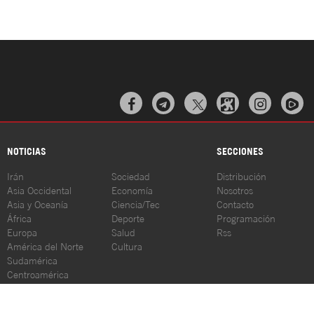



NOTICIAS
SECCIONES
Irán
Sociedad
Distribución
Asia Occidental
Economía
Nosotros
Asia y Oceanía
Ciencia/Tec
Contacto
África
Deporte
Programación
Europa
Salud
Rss
América del Norte
Cultura
Sudamérica
Centroamérica
© HispanTV 2023. Todos los derechos reservados. Al usar los materiales
parcial o completamente, es obligatorio hacer referencia a HispanTV