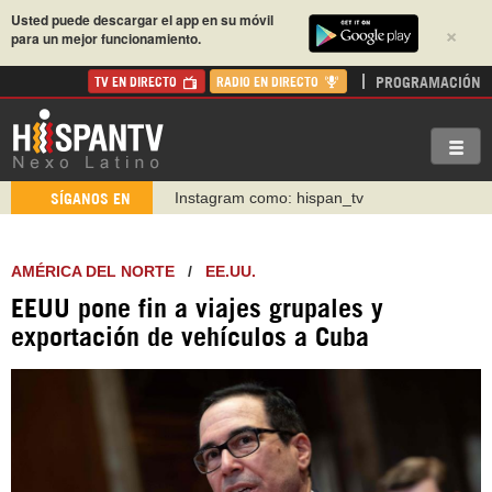
Usted puede descargar el app en su móvil
×
para un mejor funcionamiento.
PROGRAMACIÓN
TV EN DIRECTO
RADIO EN DIRECTO
Instagram como: hispan_tv
SÍGANOS EN
https://www.facebook.com/Nexolatino.Canal
https://www.youtube.com/@nexo_latino
AMÉRICA DEL NORTE
/
EE.UU.
http://twitter.com/nexo_latino
https://t.me/hispantvcanal
EEUU pone fin a viajes grupales y
exportación de vehículos a Cuba
https://urmedium.com/c/hispantv
WhatsApp y Viber: +98 921 79 29 404