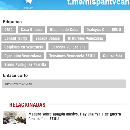
Etiquetas
OFAC
Casa Blanca
Bloqueo de Cuba
Diálogos Cuba-EEUU
Donald Trump
Barack Obama
Disturbios Venezuela
Golpismo en Venezuela
Derecha Venezolana
Oposición Venezolana
Tensiones Venezuela-EEUU
Guerra Fría
Bruno Rodríguez Parrilla
Enlace corto
RELACIONADAS
Maduro sobre apagón masivo: Hay una “sala de guerra
fascista” en EEUU