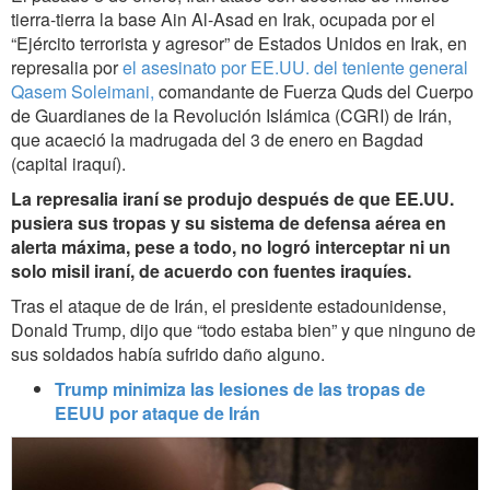
tierra-tierra la base Ain Al-Asad en Irak, ocupada por el
“Ejército terrorista y agresor” de Estados Unidos en Irak, en
represalia por
el asesinato por EE.UU. del teniente general
Qasem Soleimani,
comandante de Fuerza Quds del Cuerpo
de Guardianes de la Revolución Islámica (CGRI) de Irán,
que acaeció la madrugada del 3 de enero en Bagdad
(capital iraquí).
La represalia iraní se produjo después de que EE.UU.
pusiera sus tropas y su sistema de defensa aérea en
alerta máxima, pese a todo, no logró interceptar ni un
solo misil iraní, de acuerdo con fuentes iraquíes.
Tras el ataque de de Irán, el presidente estadounidense,
Donald Trump, dijo que “todo estaba bien” y que
ninguno de
sus soldados había sufrido daño alguno.
Trump minimiza las lesiones de las tropas de
EEUU por ataque de Irán