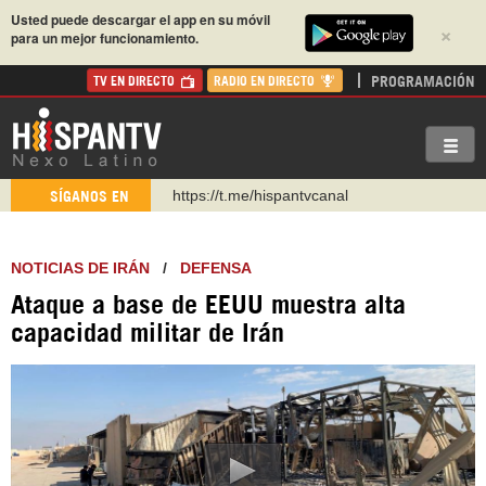
Usted puede descargar el app en su móvil
×
para un mejor funcionamiento.
PROGRAMACIÓN
TV EN DIRECTO
RADIO EN DIRECTO
https://t.me/hispantvcanal
SÍGANOS EN
https://urmedium.com/c/hispantv
WhatsApp y Viber: +98 921 79 29 404
NOTICIAS DE IRÁN
/
DEFENSA
Instagram como: hispan_tv
Ataque a base de EEUU muestra alta
https://www.facebook.com/Nexolatino.Canal
capacidad militar de Irán
https://www.youtube.com/@nexo_latino
http://twitter.com/nexo_latino