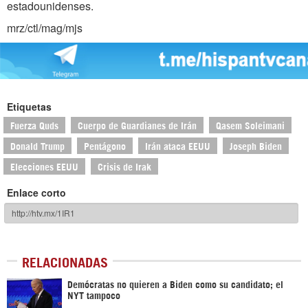
estadounidenses.
mrz/ctl/mag/mjs
Etiquetas
Fuerza Quds
Cuerpo de Guardianes de Irán
Qasem Soleimani
Donald Trump
Pentágono
Irán ataca EEUU
Joseph Biden
Elecciones EEUU
Crisis de Irak
Enlace corto
RELACIONADAS
Demócratas no quieren a Biden como su candidato; el
NYT tampoco