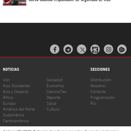



NOTICIAS
SECCIONES
Irán
Sociedad
Distribución
Asia Occidental
Economía
Nosotros
Asia y Oceanía
Ciencia/Tec
Contacto
África
Deporte
Programación
Europa
Salud
Rss
América del Norte
Cultura
Sudamérica
Centroamérica