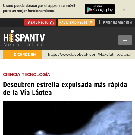
Usted puede descargar el app en su móvil
×
para un mejor funcionamiento.
PROGRAMACIÓN
TV EN DIRECTO
RADIO EN DIRECTO
https://www.facebook.com/Nexolatino.Canal
SÍGANOS EN
https://www.youtube.com/@nexo_latino
http://twitter.com/nexo_latino
CIENCIA-TECNOLOGÍA
https://t.me/hispantvcanal
Descubren estrella expulsada más rápida
https://urmedium.com/c/hispantv
de la Vía Láctea
WhatsApp y Viber: +98 921 79 29 404
Instagram como: hispan_tv