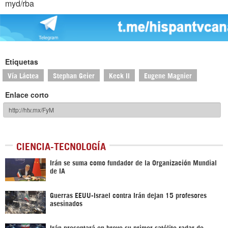
myd/rba
Etiquetas
Vía Láctea
Stephan Geier
Keck II
Eugene Magnier
Enlace corto
CIENCIA-TECNOLOGÍA
Irán se suma como fundador de la Organización Mundial
de IA
Guerras EEUU-Israel contra Irán dejan 15 profesores
asesinados
Irán presentará en breve su primer satélite radar de