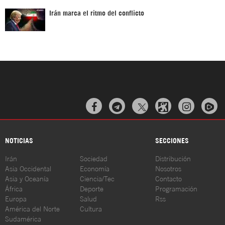
Irán marca el ritmo del conflicto



NOTICIAS
SECCIONES
Irán
Sociedad
Distribución
Asia Occidental
Economía
Nosotros
Asia y Oceanía
Ciencia/Tec
Contacto
África
Deporte
Programación
Europa
Salud
Rss
América del Norte
Cultura
Sudamérica