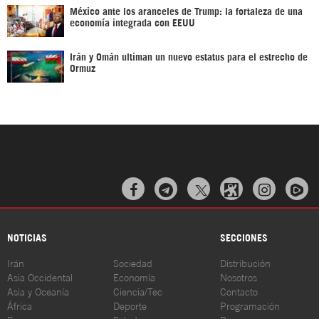
México ante los aranceles de Trump: la fortaleza de una
economía integrada con EEUU
Irán y Omán ultiman un nuevo estatus para el estrecho de
Ormuz



NOTICIAS
SECCIONES
Irán
Sociedad
Distribución
Asia Occidental
Economía
Nosotros
Asia y Oceanía
Ciencia/Tec
Contacto
África
Deporte
Programación