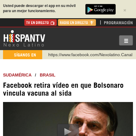
Usted puede descargar el app en su móvil
×
para un mejor funcionamiento.
PROGRAMACIÓN
TV EN DIRECTO
RADIO EN DIRECTO
https://www.youtube.com/@nexo_latino
SÍGANOS EN
http://twitter.com/nexo_latino
https://t.me/hispantvcanal
SUDAMÉRICA
/
BRASIL
https://urmedium.com/c/hispantv
Facebook retira vídeo en que Bolsonaro
WhatsApp y Viber: +98 921 79 29 404
vincula vacuna al sida
Instagram como: hispan_tv
https://www.facebook.com/Nexolatino.Canal