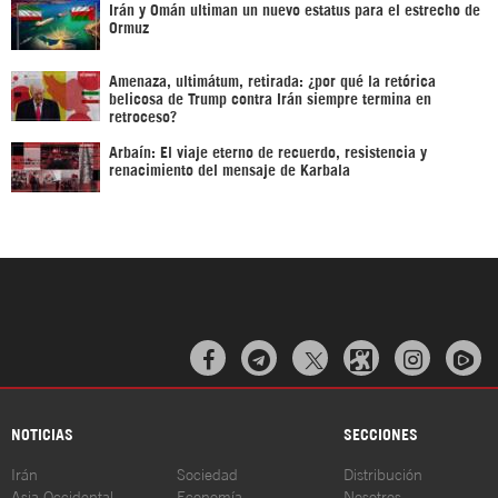
Irán y Omán ultiman un nuevo estatus para el estrecho de
Ormuz
Amenaza, ultimátum, retirada: ¿por qué la retórica
belicosa de Trump contra Irán siempre termina en
retroceso?
Arbaín: El viaje eterno de recuerdo, resistencia y
renacimiento del mensaje de Karbala



NOTICIAS
SECCIONES
Irán
Sociedad
Distribución
Asia Occidental
Economía
Nosotros