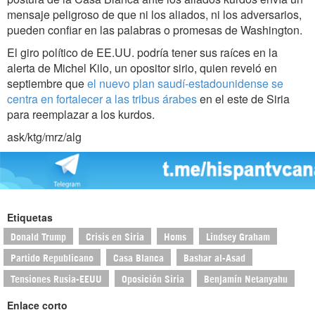
mensaje peligroso de que ni los aliados, ni los adversarios,
pueden confiar en las palabras o promesas de Washington.
El giro político de EE.UU. podría tener sus raíces en la
alerta de Michel Kilo, un opositor sirio, quien reveló en
septiembre que
el nuevo plan saudí-estadounidense se
centra en fortalecer a las tribus árabes
en el este de Siria
para reemplazar a los kurdos.
ask/ktg/mrz/alg
Etiquetas
Donald Trump
Crisis en Siria
Homs
Lindsey Graham
Partido Republicano
Casa Blanca
Bashar al-Asad
Tensiones Rusia-EEUU
Oposición Siria
Benjamín Netanyahu
Enlace corto