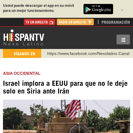
Usted puede descargar el app en su móvil
×
para un mejor funcionamiento.
PROGRAMACIÓN
TV EN DIRECTO
RADIO EN DIRECTO
https://www.facebook.com/Nexolatino.Canal
SÍGANOS EN
https://www.youtube.com/@nexo_latino
http://twitter.com/nexo_latino
https://t.me/hispantvcanal
ASIA OCCIDENTAL
https://urmedium.com/c/hispantv
Israel implora a EEUU para que no le deje
solo en Siria ante Irán
WhatsApp y Viber: +98 921 79 29 404
Instagram como: hispan_tv