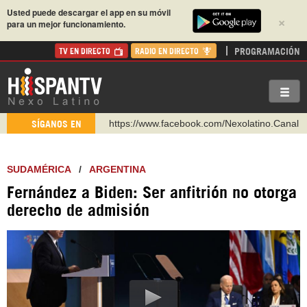
Usted puede descargar el app en su móvil
×
para un mejor funcionamiento.
PROGRAMACIÓN
TV EN DIRECTO
RADIO EN DIRECTO
https://www.facebook.com/Nexolatino.Canal
https://www.youtube.com/@nexo_latino
SÍGANOS EN
http://twitter.com/nexo_latino
https://t.me/hispantvcanal
SUDAMÉRICA
/
ARGENTINA
https://urmedium.com/c/hispantv
Fernández a Biden: Ser anfitrión no otorga
WhatsApp y Viber: +98 921 79 29 404
derecho de admisión
Instagram como: hispan_tv