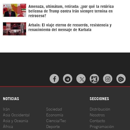
Amenaza, ultimátum, retirada: ¿por qué la retórica
belicosa de Trump contra Irán siempre termina en
retroceso?
Arbaín: El viaje eterno de recuerdo, resistencia y
renacimiento del mensaje de Karbala



NOTICIAS
SECCIONES
Irán
Sociedad
Distribución
Asia Occidental
Economía
Nosotros
Asia y Oceanía
Ciencia/Tec
Contacto
África
Deporte
Programación