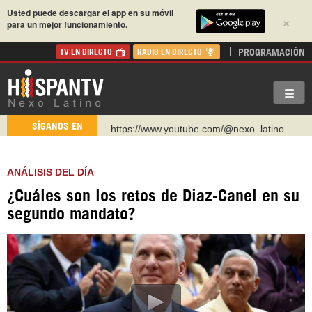
Usted puede descargar el app en su móvil
×
para un mejor funcionamiento.
PROGRAMACIÓN
TV EN DIRECTO
RADIO EN DIRECTO
https://www.youtube.com/@nexo_latino
SÍGANOS EN
http://twitter.com/nexo_latino
https://t.me/hispantvcanal
ANÁLISIS DEL DÍA
https://urmedium.com/c/hispantv
¿Cuáles son los retos de Diaz-Canel en su
WhatsApp y Viber: +98 921 79 29 404
segundo mandato?
Instagram como: hispan_tv
https://www.facebook.com/Nexolatino.Canal