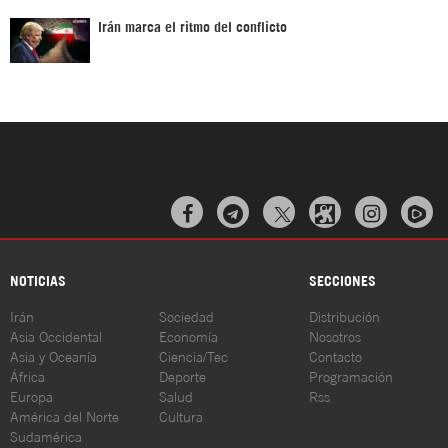
Irán marca el ritmo del conflicto



NOTICIAS
SECCIONES
Irán
Sociedad
Distribución
Asia Occidental
Economía
Nosotros
Asia y Oceanía
Ciencia/Tec
Contacto
África
Deporte
Programación
Europa
Salud
Rss
América del Norte
Cultura
Sudamérica