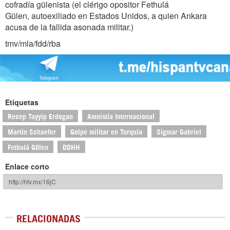
cofradía gülenista (el clérigo opositor Fethulá
Gülen, autoexiliado en Estados Unidos, a quien Ankara
acusa de la fallida asonada militar.)
tmv/mla/fdd/rba
Etiquetas
Recep Tayyip Erdogan
Amnistía Internacional
Martin Schaefer
Golpe militar en Turquía
Sigmar Gabriel
Fethulá Gülen
DDHH
Enlace corto
RELACIONADAS