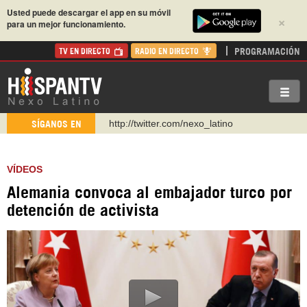
Usted puede descargar el app en su móvil
×
para un mejor funcionamiento.
PROGRAMACIÓN
TV EN DIRECTO
RADIO EN DIRECTO
http://twitter.com/nexo_latino
SÍGANOS EN
https://t.me/hispantvcanal
https://urmedium.com/c/hispantv
VÍDEOS
WhatsApp y Viber: +98 921 79 29 404
Alemania convoca al embajador turco por
Instagram como: hispan_tv
detención de activista
https://www.facebook.com/Nexolatino.Canal
https://www.youtube.com/@nexo_latino