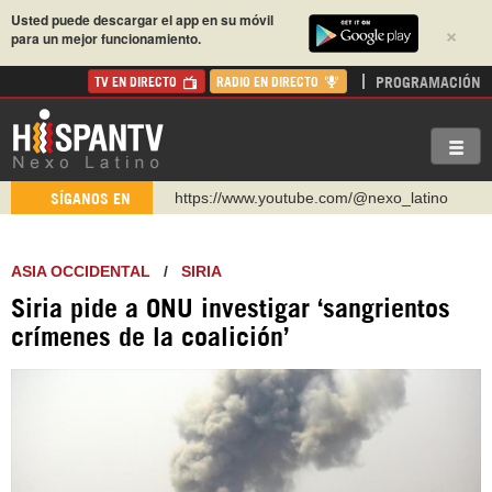
Usted puede descargar el app en su móvil
×
para un mejor funcionamiento.
PROGRAMACIÓN
TV EN DIRECTO
RADIO EN DIRECTO
https://www.youtube.com/@nexo_latino
SÍGANOS EN
http://twitter.com/nexo_latino
https://t.me/hispantvcanal
ASIA OCCIDENTAL
/
SIRIA
https://urmedium.com/c/hispantv
Siria pide a ONU investigar ‘sangrientos
WhatsApp y Viber: +98 921 79 29 404
crímenes de la coalición’
Instagram como: hispan_tv
https://www.facebook.com/Nexolatino.Canal