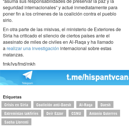
“asuma sus responsabilidades de preservar la paz y la
seguridad internacionales” y actué inmediatamente para
poner fin a los crímenes de la coalición contra el pueblo
sirio.
En otra parte de las misivas, el ministerio de Exteriores de
Siria ha criticado el silencio de ciertos países ante el
asesinato de miles de civiles en Al-Raqa y ha llamado
a
realizar una investigación
internacional sobre estas
matanzas.
fmk/lvs/fmd/mkh
Etiquetas
Crisis en Siria
Coalición anti-Daesh
Al-Raqa
Daesh
Extremistas takfiríes
Deir Ezzor
CSNU
Antonio Guterres
Sacha Llorenti