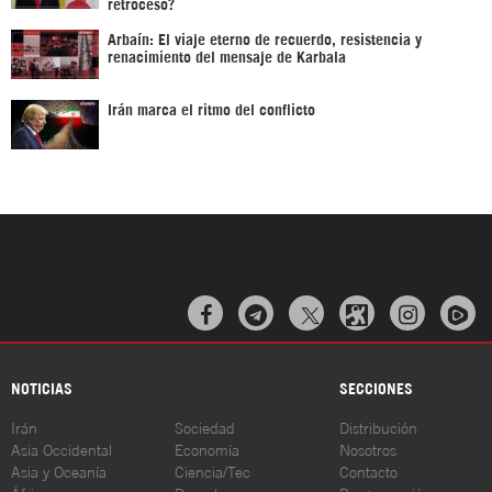
retroceso?
Arbaín: El viaje eterno de recuerdo, resistencia y
renacimiento del mensaje de Karbala
Irán marca el ritmo del conflicto



NOTICIAS
SECCIONES
Irán
Sociedad
Distribución
Asia Occidental
Economía
Nosotros
Asia y Oceanía
Ciencia/Tec
Contacto