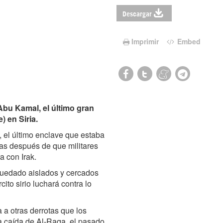
Descargar
Imprimir
Embed
 Abu Kamal, el último gran
) en Siria.
, el último enclave que estaba
as después de que militares
a con Irak.
quedado aislados y cercados
ito sirio luchará contra lo
 a otras derrotas que los
la caída de Al-Raqa, el pasado