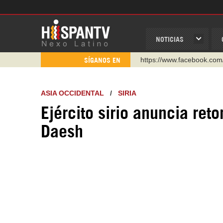
NOTICIAS
https://www.facebook.com
SÍGANOS EN
https://www.youtube.com/
http://twitter.com/nexo_lat
ASIA OCCIDENTAL
/
SIRIA
https://t.me/hispantvcanal
Ejército sirio anuncia re
https://urmedium.com/c/h
Daesh
WhatsApp y Viber: +98 92
Instagram como: hispan_t