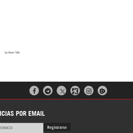
Irán pide “tolerancia cero” ante ataques
contra instalaciones nucleares | Detrás de
la Razón



¿Cómo será el Golfo Pérsico sin EEUU?
ICIAS POR EMAIL
Registrarse