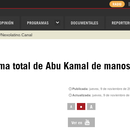
RADIO
OPINIÓN
PROGRAMAS
DOCUMENTALES
REPORTER
/Nexolatino.Canal
@nexo_latino
ino
toma total de Abu Kamal de mano
ispantv
1 79 29 404
v
jueves, 9 de noviembre de 2
Publicada:
jueves, 9 de noviembre de
Actualizada:
•
A
A
Ver en