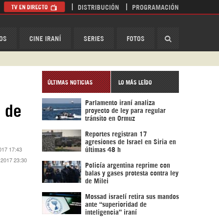
TV EN DIRECTO
DISTRIBUCIÓN
PROGRAMACIÓN
HispanTV
OS
CINE IRANÍ
SERIES
FOTOS
ÚLTIMAS NOTICIAS
LO MÁS LEÍDO
Parlamento iraní analiza
s de
proyecto de ley para regular
tránsito en Ormuz
Reportes registran 17
agresiones de Israel en Siria en
017 17:43
últimas 48 h
 2017 23:30
Policía argentina reprime con
balas y gases protesta contra ley
de Milei
Mossad israelí retira sus mandos
ante “superioridad de
inteligencia” iraní