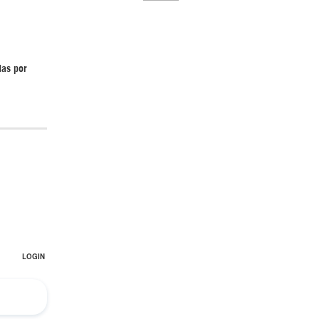
das por
El Hombre eterno | Parte 2
CGRI de Irán asesta duros golpes a EEUU
con ataque simultáneo en Asia Occidental |
Detrás de la Razón