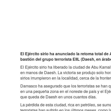
El Ejército sirio ha anunciado la retoma total de
bastión del grupo terrorista EIIL (Daesh, en árabe
El Ejército sirio ha liberado la ciudad de Abu Kamal
en manos de Daesh. La victoria se produjo solo hor
sirios irrumpieron en la localidad, cerca de la fronter
Damasco ha asegurado que los terroristas se han 
en una pequeña zona en el noreste de país y el Ejérc
que queda de Daesh en unos cuantos días.
La pérdida de esta ciudad, rica en petróleo, se suma
terroristas han sufrido en los últimos meses, como 