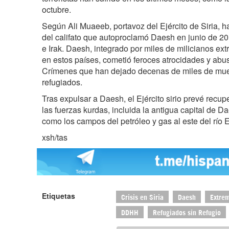
octubre.
Según Ali Muaeeb, portavoz del Ejército de Siria, ha 
del califato que autoproclamó Daesh en junio de 20
e Irak. Daesh, integrado por miles de milicianos ext
en estos países, cometió feroces atrocidades y abuso
Crímenes que han dejado decenas de miles de mue
refugiados.
Tras expulsar a Daesh, el Ejército sirio prevé recuper
las fuerzas kurdas, incluida la antigua capital de D
como los campos del petróleo y gas al este del río E
xsh/tas
Etiquetas
Crisis en Siria
Daesh
Extrem
DDHH
Refugiados sin Refugio