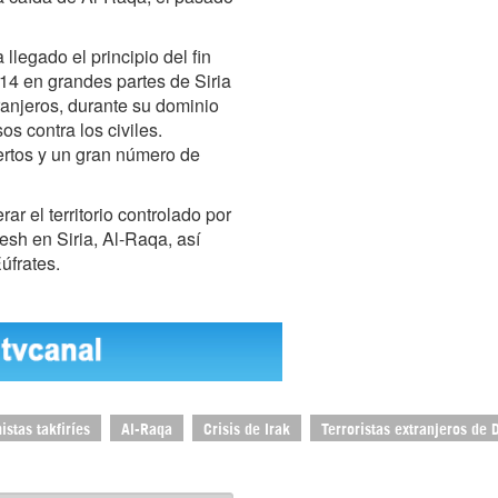
llegado el principio del fin
14 en grandes partes de Siria
ranjeros, durante su dominio
s contra los civiles.
rtos y un gran número de
ar el territorio controlado por
aesh en Siria, Al-Raqa, así
úfrates.
istas takfiríes
Al-Raqa
Crisis de Irak
Terroristas extranjeros de 