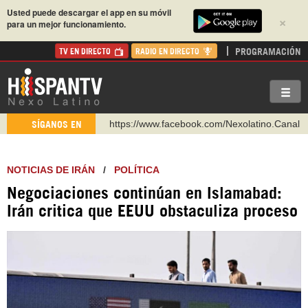
Usted puede descargar el app en su móvil
×
para un mejor funcionamiento.
PROGRAMACIÓN
TV EN DIRECTO
RADIO EN DIRECTO
https://www.facebook.com/Nexolatino.Canal
SÍGANOS EN
https://www.youtube.com/@nexo_latino
http://twitter.com/nexo_latino
NOTICIAS DE IRÁN
/
POLÍTICA
https://t.me/hispantvcanal
Negociaciones continúan en Islamabad:
https://urmedium.com/c/hispantv
Irán critica que EEUU obstaculiza proceso
WhatsApp y Viber: +98 921 79 29 404
Instagram como: hispan_tv