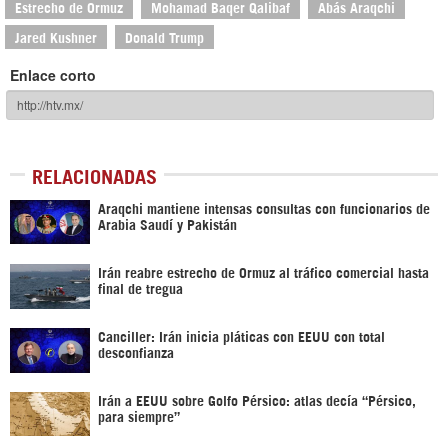
Estrecho de Ormuz
Mohamad Baqer Qalibaf
Abás Araqchi
Jared Kushner
Donald Trump
Enlace corto
RELACIONADAS
Araqchi mantiene intensas consultas con funcionarios de
Arabia Saudí y Pakistán
Irán reabre estrecho de Ormuz al tráfico comercial hasta
final de tregua
Canciller: Irán inicia pláticas con EEUU con total
desconfianza
Irán a EEUU sobre Golfo Pérsico: atlas decía “Pérsico,
para siempre”