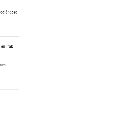
aleciéndose
 en Irak
ones