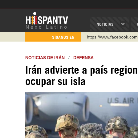
NOTICIAS
https://www.facebook.com
SÍGANOS EN
https://www.youtube.com/
http://twitter.com/nexo_lat
NOTICIAS DE IRÁN
/
DEFENSA
https://t.me/hispantvcanal
Irán advierte a país regi
https://urmedium.com/c/h
ocupar su isla
WhatsApp y Viber: +98 92
Instagram como: hispan_t