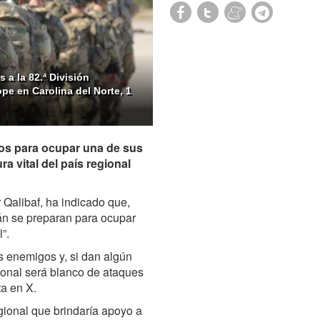
 a la 82.ª División
pe en Carolina del Norte, 1
gos para ocupar una de sus
ra vital del país regional
Qalibaf, ha indicado que,
rán se preparan para ocupar
”.
s enemigos y, si dan algún
gional será blanco de ataques
ta en X.
gional que brindaría apoyo a