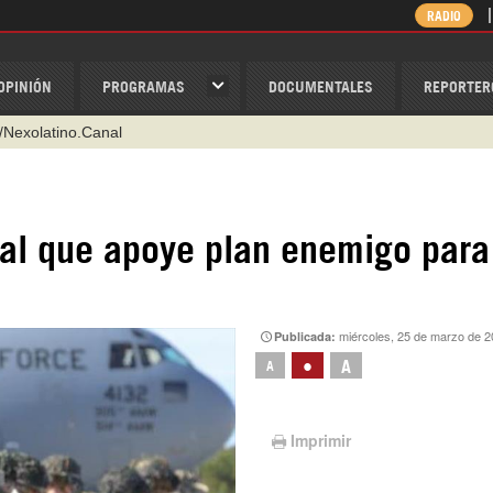
RADIO
OPINIÓN
PROGRAMAS
DOCUMENTALES
REPORTER
/Nexolatino.Canal
@nexo_latino
ino
onal que apoye plan enemigo para
ispantv
1 79 29 404
v
miércoles, 25 de marzo de 2
Publicada:
•
A
A
Imprimir