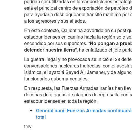
podrían ser utilizadas en tomar posiciones estratégi
está el principal centro de exportación de petróleo
para ayudar a desbloquear el tránsito marítimo por 
a los agresores y sus aliados.
En este contexto, Qalibaf ha advertido en su post q
estadounidenses en camino hacia la región solo ser
encendido por sus superiores. “
No pongan a prueb
defender nuestra tierra
”, ha enfatizado el jefe parl
La guerra ilegal y no provocada se inició el 28 de f
conversaciones nucleares indirectas, con el asesina
Islámica, el ayatolá Seyed Ali Jamenei, y de alguno
funcionarios gubernamentales.
En respuesta, las Fuerzas Armadas iraníes han lle
decenas de oleadas de ataques de represalia contra 
estadounidenses en toda la región.
General iraní: Fuerzas Armadas continuarán
total
tmv