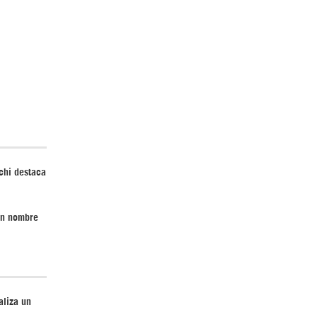
Irán pide “tolerancia cero” ante ataques
contra instalaciones nucleares | Detrás de
la Razón
chi destaca
en nombre
“Cobarde crimen de guerra”: Irán denuncia
ataque de EEUU a su hospital infantil |
Detrás de la Razón
aliza un