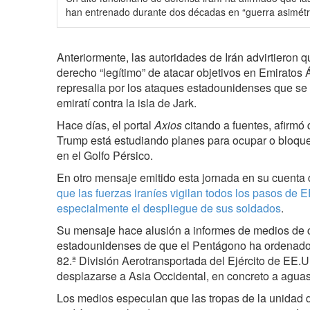
han entrenado durante dos décadas en “guerra asimétr
Anteriormente, las autoridades de Irán advirtieron q
derecho “legítimo” de atacar objetivos en Emirato
represalia por los ataques estadounidenses que se l
emiratí contra la isla de Jark.
Hace días, el portal
Axios
citando a fuentes, afirmó
Trump está estudiando planes para ocupar o bloquear
en el Golfo Pérsico.
En otro mensaje emitido esta jornada en su cuenta 
que las fuerzas iraníes vigilan todos los pasos de E
especialmente el despliegue de sus soldados
.
Su mensaje hace alusión a informes de medios de
estadounidenses de que el Pentágono ha ordenado
82.ª División Aerotransportada del Ejército de EE
desplazarse a Asia Occidental, en concreto a aguas
Los medios especulan que las tropas de la unidad 