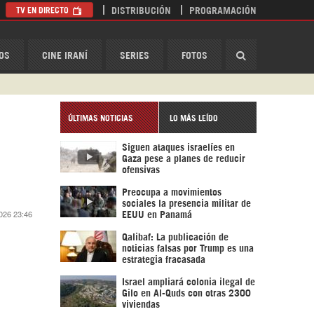
TV EN DIRECTO
DISTRIBUCIÓN
PROGRAMACIÓN
HispanTV
OS
CINE IRANÍ
SERIES
FOTOS
ÚLTIMAS NOTICIAS
LO MÁS LEÍDO
Siguen ataques israelíes en
Gaza pese a planes de reducir
ofensivas
Preocupa a movimientos
sociales la presencia militar de
026 23:46
EEUU en Panamá
Qalibaf: La publicación de
noticias falsas por Trump es una
estrategia fracasada
Israel ampliará colonia ilegal de
Gilo en Al-Quds con otras 2300
viviendas