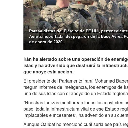
Paracaidistas del Ejército de EE.UU., pertenecientes
Aerotransportada, despegaron de la Base Aérea Po
de enero de 2020.
Irán ha alertado sobre una operación de enemi
islas y ha advertido que destruirá la infraestructu
que apoye esta acción.
El presidente del Parlamento iraní, Mohamad Baqer 
“según informes de inteligencia, los enemigos de I
una de sus islas con el apoyo de un Estado regional
“Nuestras fuerzas monitorean todos los movimiento
paso, toda la infraestructura vital de ese Estado re
implacables e incesantes”, ha advertido en su cuen
Aunque Qalibaf no mencionó cuál sería ese país re