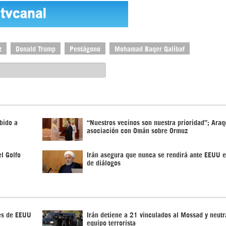
z
Donald Trump
Pentágono
Mohamad Baqer Qalibaf
bido a
“Nuestros vecinos son nuestra prioridad”; Araq
asociación con Omán sobre Ormuz
el Golfo
Irán asegura que nunca se rendirá ante EEUU 
de diálogos
es de EEUU
Irán detiene a 21 vinculados al Mossad y neutr
equipo terrorista