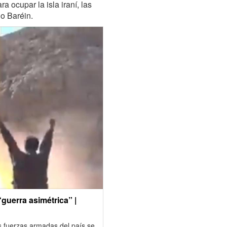
a ocupar la isla iraní, las
o Baréin.
guerra asimétrica” |
as fuerzas armadas del país se