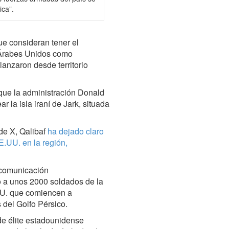
ica”.
ue consideran tener el
s Árabes Unidos como
anzaron desde territorio
 que la administración Donald
 la isla iraní de Jark, situada
de X, Qalibaf
ha dejado claro
E.UU. en la región,
 comunicación
 a unos 2000 soldados de la
.UU. que comiencen a
 del Golfo Pérsico.
de élite estadounidense