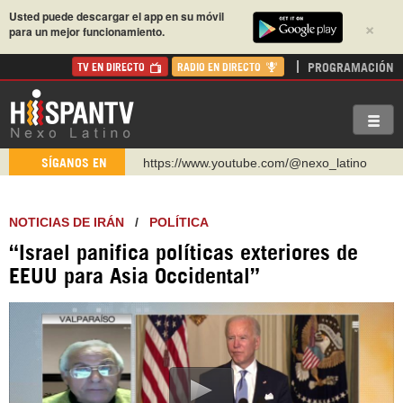
Usted puede descargar el app en su móvil
×
para un mejor funcionamiento.
PROGRAMACIÓN
TV EN DIRECTO
RADIO EN DIRECTO
https://www.youtube.com/@nexo_latino
SÍGANOS EN
http://twitter.com/nexo_latino
https://t.me/hispantvcanal
NOTICIAS DE IRÁN
/
POLÍTICA
https://urmedium.com/c/hispantv
“Israel panifica políticas exteriores de
WhatsApp y Viber: +98 921 79 29 404
EEUU para Asia Occidental”
Instagram como: hispan_tv
https://www.facebook.com/Nexolatino.Canal