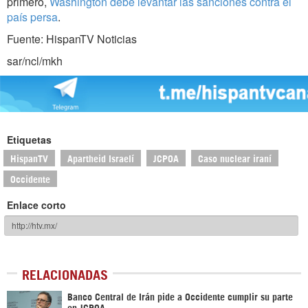
primero,
Washington debe levantar las sanciones contra el
país persa
.
Fuente: HispanTV Noticias
sar/ncl/mkh
Etiquetas
HispanTV
Apartheid Israelí
JCPOA
Caso nuclear iraní
Occidente
Enlace corto
RELACIONADAS
Banco Central de Irán pide a Occidente cumplir su parte
en JCPOA