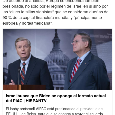
De acuerdo al analista, Europa se encuentra también
presionada, no solo por el régimen de Israel en sí sino por
las “cinco familias sionistas” que se consideran dueñas del
90 % de la capital financiera mundial y “principalmente
europea y norteamericana”.
Israel busca que Biden se oponga al formato actual
del PIAC | HISPANTV
El lobby proisraelí AIPAC está presionando al presidente de
EE.UU., Joe Biden, para que se oponga a revivir el acuerdo