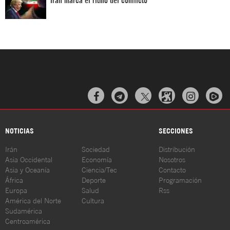



NOTICIAS
SECCIONES
Irán
Sociedad
Distribución
Asia Occidental
Economía
Nosotros
Asia y Oceanía
Ciencia/Tec
Contacto
África
Deporte
Programación
Europa
Salud
Rss
América del Norte
Cultura
Sudamérica
Centroamérica