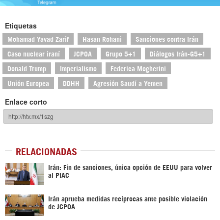
Etiquetas
Mohamad Yavad Zarif
Hasan Rohani
Sanciones contra Irán
Caso nuclear iraní
JCPOA
Grupo 5+1
Diálogos Irán-G5+1
Donald Trump
Imperialismo
Federica Mogherini
Unión Europea
DDHH
Agresión Saudí a Yemen
Enlace corto
RELACIONADAS
Irán: Fin de sanciones, única opción de EEUU para volver
al PIAC
Irán aprueba medidas recíprocas ante posible violación
de JCPOA