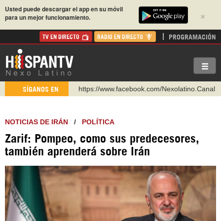
Usted puede descargar el app en su móvil
×
para un mejor funcionamiento.
PROGRAMACIÓN
TV EN DIRECTO
RADIO EN DIRECTO
https://www.facebook.com/Nexolatino.Canal
SÍGANOS EN
https://www.youtube.com/@nexo_latino
http://twitter.com/nexo_latino
NOTICIAS DE IRÁN
/
POLÍTICA
https://t.me/hispantvcanal
Zarif: Pompeo, como sus predecesores,
https://urmedium.com/c/hispantv
también aprenderá sobre Irán
WhatsApp y Viber: +98 921 79 29 404
Instagram como: hispan_tv