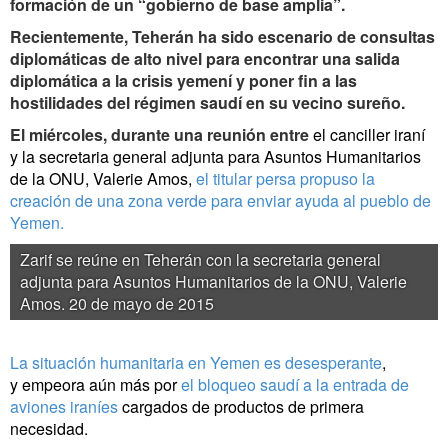
formación de un “gobierno de base amplia”.
Recientemente, Teherán ha sido escenario de consultas
diplomáticas de alto nivel para encontrar una salida
diplomática a la crisis yemení y poner fin a las
hostilidades del régimen saudí en su vecino sureño.
El miércoles, durante una reunión entre
el canciller iraní
y
la secretaria general adjunta para Asuntos Humanitarios
de la ONU, Valerie Amos,
el titular persa propuso la
creación de una zona verde para enviar ayuda al pueblo de
Yemen.
Zarif se reúne en Teherán con la secretaria general
adjunta para Asuntos Humanitarios de la ONU, Valerie
Amos. 20 de mayo de 2015
La situación humanitaria en Yemen es desesperante
,
y empeora aún más por
el bloqueo saudí a la entrada de
aviones iraníes
cargados de productos de primera
necesidad.