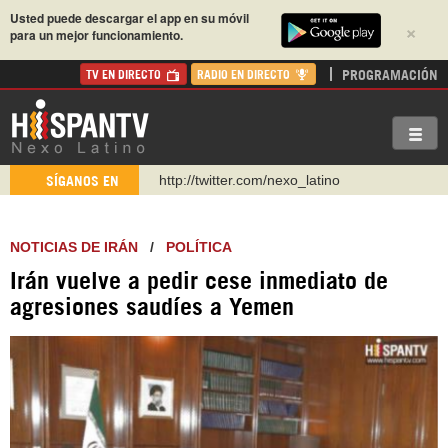
Usted puede descargar el app en su móvil
×
para un mejor funcionamiento.
PROGRAMACIÓN
TV EN DIRECTO
RADIO EN DIRECTO
http://twitter.com/nexo_latino
SÍGANOS EN
https://t.me/hispantvcanal
https://urmedium.com/c/hispantv
NOTICIAS DE IRÁN
/
POLÍTICA
WhatsApp y Viber: +98 921 79 29 404
Irán vuelve a pedir cese inmediato de
Instagram como: hispan_tv
agresiones saudíes a Yemen
https://www.facebook.com/Nexolatino.Canal
https://www.youtube.com/@nexo_latino