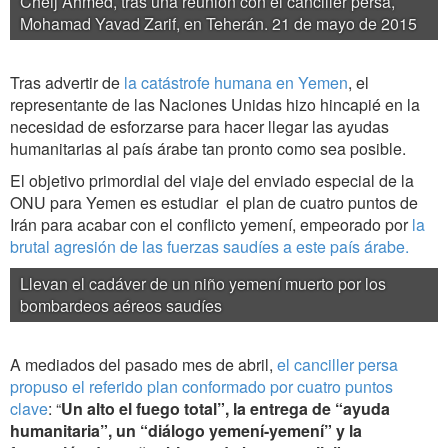
Cheij Ahmed, tras una reunión con el canciller persa,
Mohamad Yavad Zarif, en Teherán. 21 de mayo de 2015
Tras advertir de
la catástrofe humana en Yemen
, el
representante de las Naciones Unidas hizo hincapié en la
necesidad de esforzarse para hacer llegar las ayudas
humanitarias al país árabe tan pronto como sea posible.
El objetivo primordial del viaje del enviado especial de la
ONU para Yemen es estudiar el plan de cuatro puntos de
Irán para acabar con el conflicto yemení, empeorado por
la
brutal agresión de las fuerzas saudíes a este país árabe.
Llevan el cadáver de un niño yemení muerto por los
bombardeos aéreos saudíes
A mediados del pasado mes de abril,
el canciller persa
propuso el referido plan conformado por cuatro puntos
clave
: “
Un alto el fuego total”, la entrega de “ayuda
humanitaria”, un “diálogo yemení-yemení” y la