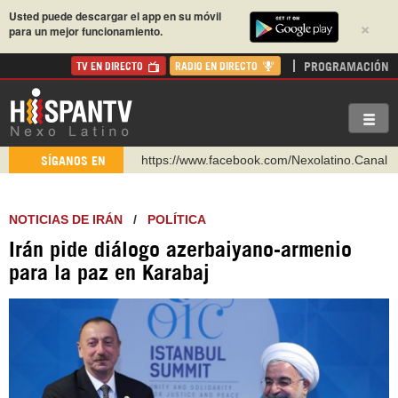
Usted puede descargar el app en su móvil
×
para un mejor funcionamiento.
PROGRAMACIÓN
TV EN DIRECTO
RADIO EN DIRECTO
https://www.facebook.com/Nexolatino.Canal
SÍGANOS EN
https://www.youtube.com/@nexo_latino
http://twitter.com/nexo_latino
NOTICIAS DE IRÁN
/
POLÍTICA
https://t.me/hispantvcanal
Irán pide diálogo azerbaiyano-armenio
https://urmedium.com/c/hispantv
para la paz en Karabaj
WhatsApp y Viber: +98 921 79 29 404
Instagram como: hispan_tv