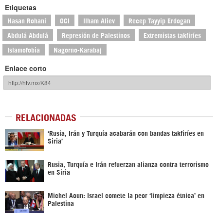
Etiquetas
Hasan Rohani
OCI
Ilham Aliev
Recep Tayyip Erdogan
Abdulá Abdulá
Represión de Palestinos
Extremistas takfiríes
Islamofobia
Nagorno-Karabaj
Enlace corto
RELACIONADAS
‘Rusia, Irán y Turquía acabarán con bandas takfiríes en
Siria’
Rusia, Turquía e Irán refuerzan alianza contra terrorismo
en Siria
Michel Aoun: Israel comete la peor ‘limpieza étnica’ en
Palestina