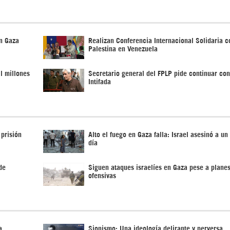
en Gaza
Realizan Conferencia Internacional Solidaria c
Palestina en Venezuela
l millones
Secretario general del FPLP pide continuar con
Intifada
 prisión
Alto el fuego en Gaza falla: Israel asesinó a un
día
de
Siguen ataques israelíes en Gaza pese a planes
ofensivas
a
Sionismo: Una ideología delirante y perversa