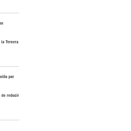
on
¿Cómo será el Golfo Pérsico sin EEUU?
 la Tercera
 niño por
Irán pide “tolerancia cero” ante ataques
contra instalaciones nucleares | Detrás de
la Razón
 de reducir