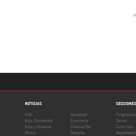
NOTICIAS
SECCIONE
Irán
Sociedad
Programas
Asia Occidental
Economía
Series
Asia y Oceanía
Ciencia/Tec
Cine Iraní
África
Deporte
Reporteros