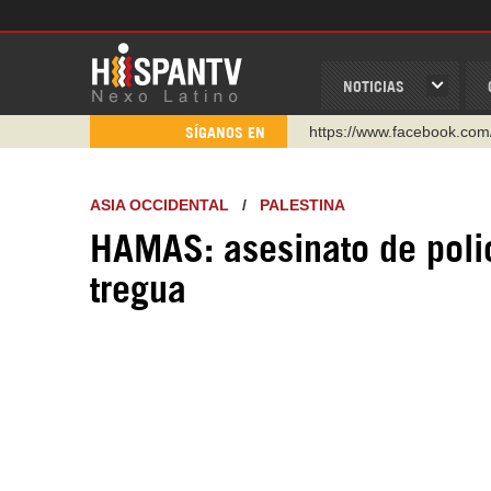
NOTICIAS
https://www.facebook.com
SÍGANOS EN
https://www.youtube.com/
http://twitter.com/nexo_lat
ASIA OCCIDENTAL
/
PALESTINA
https://t.me/hispantvcanal
HAMAS: asesinato de polic
https://urmedium.com/c/h
tregua
WhatsApp y Viber: +98 92
Instagram como: hispan_t