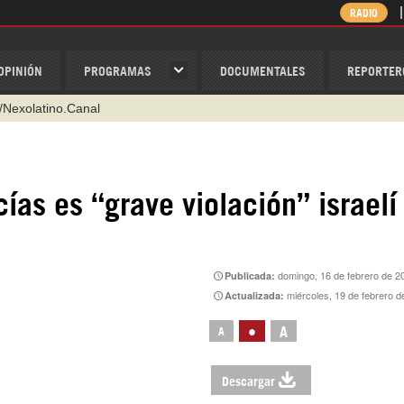
RADIO
OPINIÓN
PROGRAMAS
DOCUMENTALES
REPORTER
/Nexolatino.Canal
@nexo_latino
ino
ías es “grave violación” israelí
ispantv
1 79 29 404
v
domingo, 16 de febrero de 2
Publicada:
miércoles, 19 de febrero d
Actualizada:
•
A
A
Descargar