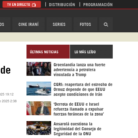
TV EN DIRECTO
DISTRIBUCIÓN
PROGRAMACIÓN
HispanTV
OS
CINE IRANÍ
SERIES
FOTOS
ÚLTIMAS NOTICIAS
LO MÁS LEÍDO
Groenlandia lanza una fuerte
 de
advertencia a petrolera
vinculada a Trump
CGRI: reapertura del estrecho de
Ormuz depende de que EEUU
025 19:12
acepte condiciones de Irán
e 2025 2:38
‘Derrota de EEUU e Israel
refuerza llamado a expulsar
fuerzas foráneas de la zona’
Ansarolá cuestiona la
legitimidad del Consejo de
Seguridad de la ONU