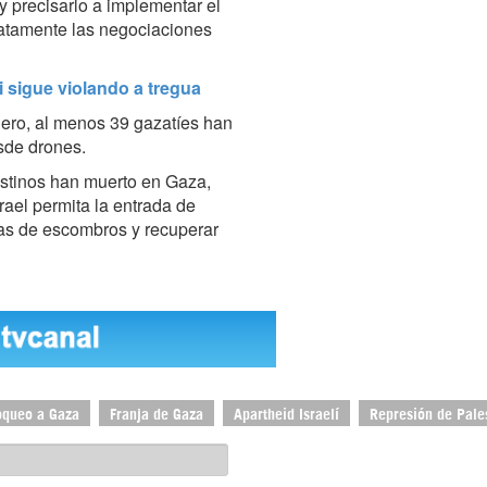
 y precisarlo a implementar el
atamente las negociaciones
 sigue violando a tregua
enero, al menos 39 gazatíes han
esde drones.
stinos han muerto en Gaza,
rael permita la entrada de
as de escombros y recuperar
oqueo a Gaza
Franja de Gaza
Apartheid Israelí
Represión de Pale