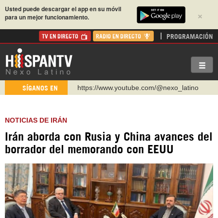
Usted puede descargar el app en su móvil
×
para un mejor funcionamiento.
PROGRAMACIÓN
TV EN DIRECTO
RADIO EN DIRECTO
https://www.youtube.com/@nexo_latino
SÍGANOS EN
http://twitter.com/nexo_latino
https://t.me/hispantvcanal
NOTICIAS DE IRÁN
https://urmedium.com/c/hispantv
Irán aborda con Rusia y China avances del
WhatsApp y Viber: +98 921 79 29 404
borrador del memorando con EEUU
Instagram como: hispan_tv
https://www.facebook.com/Nexolatino.Canal