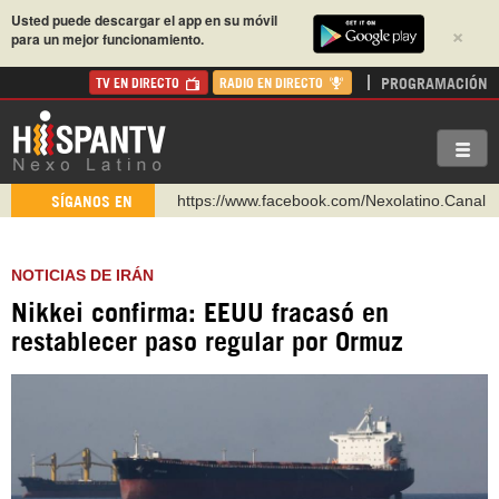
Usted puede descargar el app en su móvil
×
para un mejor funcionamiento.
PROGRAMACIÓN
TV EN DIRECTO
RADIO EN DIRECTO
https://www.facebook.com/Nexolatino.Canal
SÍGANOS EN
https://www.youtube.com/@nexo_latino
http://twitter.com/nexo_latino
NOTICIAS DE IRÁN
https://t.me/hispantvcanal
Nikkei confirma: EEUU fracasó en
https://urmedium.com/c/hispantv
restablecer paso regular por Ormuz
WhatsApp y Viber: +98 921 79 29 404
Instagram como: hispan_tv