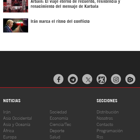
Arbaín: El viaje eterno de recuerdo, resistencia y
renacimiento del mensaje de Karbala
Irán marca el ritmo del conflicto



NOTICIAS
SECCIONES
Irán
Sociedad
Distribución
Asia Occidental
Economía
Nosotros
Asia y Oceanía
Ciencia/Tec
Contacto
África
Deporte
Programación
Europa
Salud
Rss