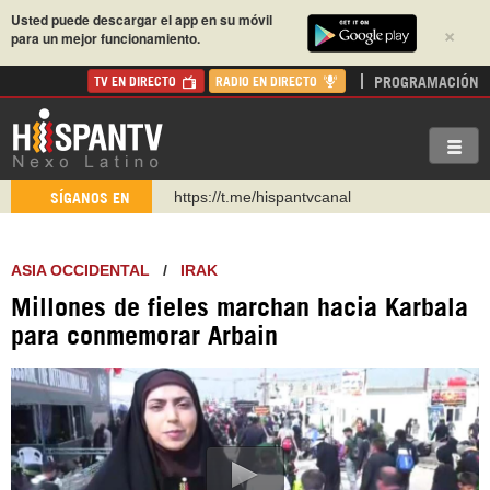
Usted puede descargar el app en su móvil
×
para un mejor funcionamiento.
PROGRAMACIÓN
TV EN DIRECTO
RADIO EN DIRECTO
https://t.me/hispantvcanal
SÍGANOS EN
https://urmedium.com/c/hispantv
WhatsApp y Viber: +98 921 79 29 404
ASIA OCCIDENTAL
/
IRAK
Instagram como: hispan_tv
Millones de fieles marchan hacia Karbala
https://www.facebook.com/Nexolatino.Canal
para conmemorar Arbain
https://www.youtube.com/@nexo_latino
http://twitter.com/nexo_latino