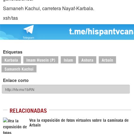
Samaneh Kachui, carretera Nayaf-Karbala.
xsh/tas
Etiquetas
Karbala
Imam Husein (P)
Islam
Ashura
Arbaín
Samaneh Kachui
Enlace corto
RELACIONADAS
Vea la exposición de fotos virtuales sobre la caminata de
Arbaín