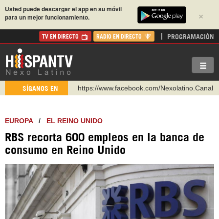
Usted puede descargar el app en su móvil
×
para un mejor funcionamiento.
PROGRAMACIÓN
TV EN DIRECTO
RADIO EN DIRECTO
https://www.facebook.com/Nexolatino.Canal
SÍGANOS EN
https://www.youtube.com/@nexo_latino
http://twitter.com/nexo_latino
EUROPA
/
EL REINO UNIDO
https://t.me/hispantvcanal
RBS recorta 600 empleos en la banca de
https://urmedium.com/c/hispantv
consumo en Reino Unido
WhatsApp y Viber: +98 921 79 29 404
Instagram como: hispan_tv