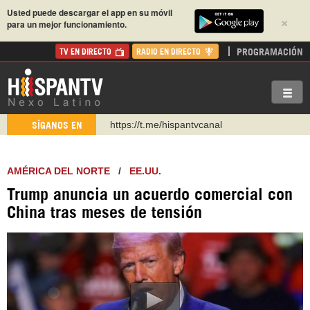
Usted puede descargar el app en su móvil
×
para un mejor funcionamiento.
PROGRAMACIÓN
TV EN DIRECTO
RADIO EN DIRECTO
https://t.me/hispantvcanal
SÍGANOS EN
https://urmedium.com/c/hispantv
WhatsApp y Viber: +98 921 79 29 404
AMÉRICA DEL NORTE
/
EE.UU.
Instagram como: hispan_tv
Trump anuncia un acuerdo comercial con
https://www.facebook.com/Nexolatino.Canal
China tras meses de tensión
https://www.youtube.com/@nexo_latino
http://twitter.com/nexo_latino