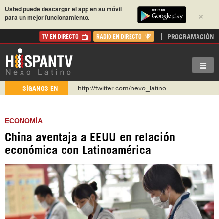
Usted puede descargar el app en su móvil
×
para un mejor funcionamiento.
PROGRAMACIÓN
TV EN DIRECTO
RADIO EN DIRECTO
http://twitter.com/nexo_latino
SÍGANOS EN
https://t.me/hispantvcanal
https://urmedium.com/c/hispantv
ECONOMÍA
WhatsApp y Viber: +98 921 79 29 404
China aventaja a EEUU en relación
Instagram como: hispan_tv
económica con Latinoamérica
https://www.facebook.com/Nexolatino.Canal
https://www.youtube.com/@nexo_latino