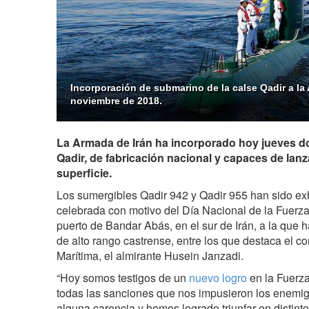
Incorporación de submarino de la calse Qadir a la 
noviembre de 2018.
La Armada de Irán ha incorporado hoy jueves d
Qadir, de fabricación nacional y capaces de lanz
superficie.
Los sumergibles Qadir 942 y Qadir 955 han sido e
celebrada con motivo del Día Nacional de la Fuerza 
puerto de Bandar Abás, en el sur de Irán, a la que ha
de alto rango castrense, entre los que destaca el 
Marítima, el almirante Husein Janzadi.
“Hoy somos testigos de un
nuevo logro
en la Fuerza
todas las sanciones que nos impusieron los enemi
alguna carencia y hemos logrado triunfar en distint