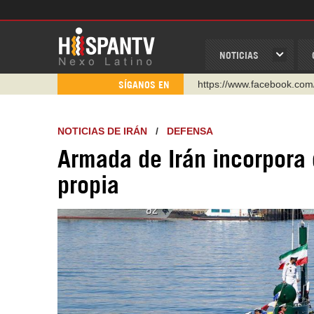
NOTICIAS
https://www.facebook.com
SÍGANOS EN
https://www.youtube.com/
http://twitter.com/nexo_lat
NOTICIAS DE IRÁN
/
DEFENSA
https://t.me/hispantvcanal
Armada de Irán incorpora 
https://urmedium.com/c/h
propia
WhatsApp y Viber: +98 92
Instagram como: hispan_t