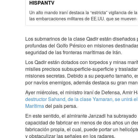
HISPANTV
Un alto mando iraní destaca la “estricta” vigilancia de 
las embarcaciones militares de EE.UU. que se mueven e
Los submarinos de la clase Qadir están diseñados
profundas del Golfo Pérsico en misiones destinada
seguridad de las fronteras marítimas de Irán.
Los Qadir están dotados con torpedos y minas marí
misiles precisos subsuperficie-superficie y traslad
misiones secretas. Debido a su pequeño tamaño, es
por navíos enemigos, además destaca su gran mani
Ayer miércoles, el ministro iraní de Defensa, Amir 
destructor Sahand, de la clase Yamaran, se unirá e
Marítima
del país persa.
En este sentido, el almirante Janzadi ha subrayado 
capacidad de fabricar en menos de dos años un des
fabricación propia, el cual, puede portar un helicópt
y obstaculizar las señales en los radares.