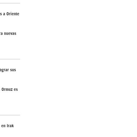
s a Oriente
ra nuevas
¿Cómo será el Golfo Pérsico sin EEUU?
ograr sus
n Ormuz es
¿Por qué Estados Unidos no puede vencer
a Irán? |GrinGo!
 en Irak