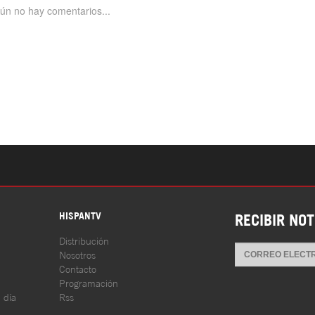
S
HISPANTV
RECIBIR NOT
Distribución
Nosotros
Contacto
Programación
l día
Rss