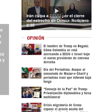
Irán culpa a EEUU por el cierre
del estrecho de Ormuz- Noticiero
2:30
un
a
OPINIÓN
s
El hombre de Trump en Bogotá:
Cómo Colombia se está
ca
acercando a EEUU e Israel bajo
el nuevo presidente de extrema
a y
derecha
Día del Periodista: Ataque al
consulado de Mazar-e-Sharif y
periodista iraní que informó bajo
fuego
“Consejo de la Paz” de Trump:
Privatización diplomática y farsa
multilateral
Crisis migratoria de Ceuta
expone el precio oculto del