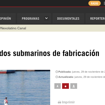
RADIO
OPINIÓN
PROGRAMAS
DOCUMENTALES
REPORTER
/Nexolatino.Canal
@nexo_latino
ino
dos submarinos de fabricación
ispantv
1 79 29 404
v
jueves, 29 de noviembre de 
Publicada:
jueves, 29 de noviembre d
Actualizada:
•
A
A
Imprimir