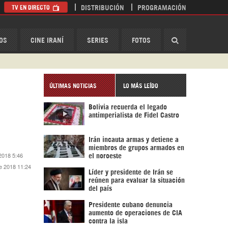
TV EN DIRECTO
DISTRIBUCIÓN
PROGRAMACIÓN
HispanTV
OS
CINE IRANÍ
SERIES
FOTOS
ÚLTIMAS NOTICIAS
LO MÁS LEÍDO
Bolivia recuerda el legado
antimperialista de Fidel Castro
Irán incauta armas y detiene a
miembros de grupos armados en
2018 5:46
el noroeste
e 2018 11:24
Líder y presidente de Irán se
reúnen para evaluar la situación
del país
Presidente cubano denuncia
aumento de operaciones de CIA
contra la isla