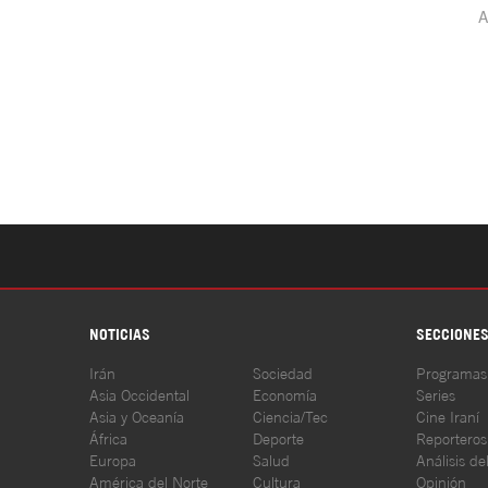
NOTICIAS
SECCIONE
Irán
Sociedad
Programas
Asia Occidental
Economía
Series
Asia y Oceanía
Ciencia/Tec
Cine Iraní
África
Deporte
Reporteros
Europa
Salud
Análisis de
América del Norte
Cultura
Opinión