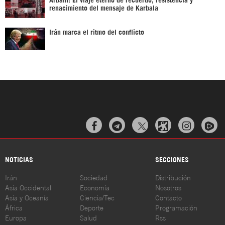
renacimiento del mensaje de Karbala
Irán marca el ritmo del conflicto



NOTICIAS
SECCIONES
Irán
Sociedad
Distribución
Asia Occidental
Economía
Nosotros
Asia y Oceanía
Ciencia/Tec
Contacto
África
Deporte
Programación
Europa
Salud
Rss