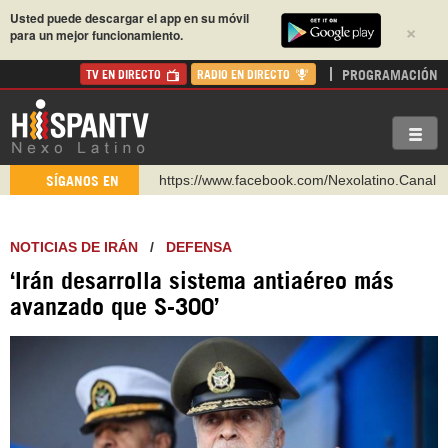
Usted puede descargar el app en su móvil
×
para un mejor funcionamiento.
PROGRAMACIÓN
TV EN DIRECTO
RADIO EN DIRECTO
https://www.facebook.com/Nexolatino.Canal
SÍGANOS EN
https://www.youtube.com/@nexo_latino
http://twitter.com/nexo_latino
NOTICIAS DE IRÁN
/
DEFENSA
https://t.me/hispantvcanal
‘Irán desarrolla sistema antiaéreo más
https://urmedium.com/c/hispantv
avanzado que S-300’
WhatsApp y Viber: +98 921 79 29 404
Instagram como: hispan_tv