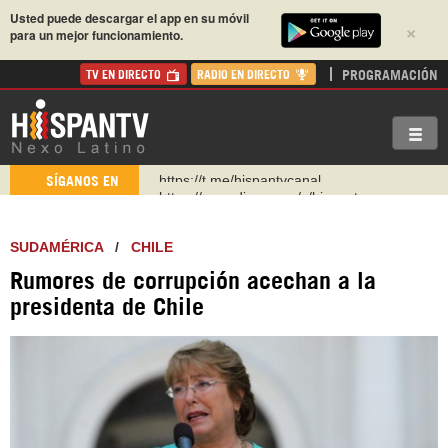
Usted puede descargar el app en su móvil
×
para un mejor funcionamiento.
PROGRAMACIÓN
TV EN DIRECTO
RADIO EN DIRECTO
https://urmedium.com/c/hispantv
SÍGANOS EN
WhatsApp y Viber: +98 921 79 29 404
Instagram como: hispan_tv
SUDAMÉRICA
/
CHILE
https://www.facebook.com/Nexolatino.Canal
Rumores de corrupción acechan a la
https://www.youtube.com/@nexo_latino
presidenta de Chile
http://twitter.com/nexo_latino
https://t.me/hispantvcanal