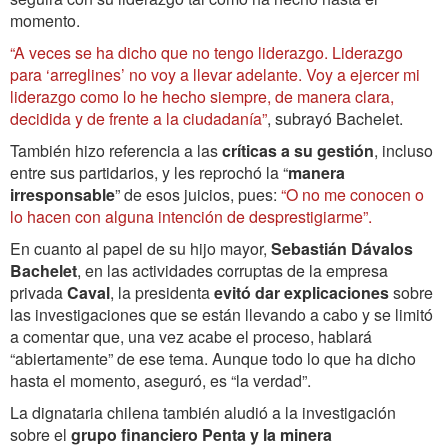
momento.
“A veces se ha dicho que no tengo liderazgo. Liderazgo
para ‘arreglines’ no voy a llevar adelante. Voy a ejercer mi
liderazgo como lo he hecho siempre, de manera clara,
decidida y de frente a la ciudadanía”
, subrayó Bachelet.
También hizo referencia a las
críticas a su gestión
, incluso
entre sus partidarios, y les reprochó la “
manera
irresponsable
” de esos juicios, pues:
“O no me conocen o
lo hacen con alguna intención de desprestigiarme”.
En cuanto al papel de su hijo mayor,
Sebastián Dávalos
Bachelet
, en las actividades corruptas de la empresa
privada
Caval
, la presidenta
evitó dar explicaciones
sobre
las investigaciones que se están llevando a cabo y se limitó
a comentar que, una vez acabe el proceso, hablará
“abiertamente” de ese tema. Aunque todo lo que ha dicho
hasta el momento, aseguró, es “la verdad”.
La dignataria chilena también aludió a la investigación
sobre el
grupo financiero Penta y la minera